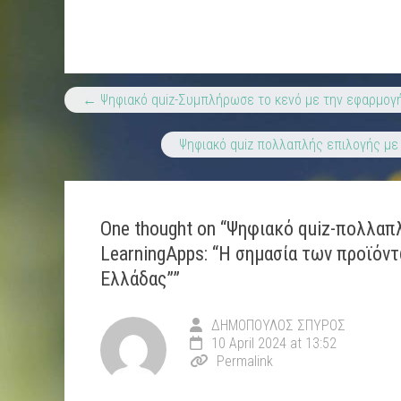
←
Ψηφιακό quiz-Συμπλήρωσε το κενό με την εφαρμογή 
Ψηφιακό quiz πολλαπλής επιλογής με 
One thought on “
Ψηφιακό quiz-πολλαπλ
LearningApps: “Η σημασία των προϊόντ
Ελλάδας”
”
ΔΗΜΟΠΟΥΛΟΣ ΣΠΥΡΟΣ
10 April 2024 at 13:52
Permalink