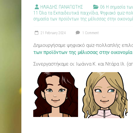
ΗΛΙΑΔΗΣ ΠΑΝΑΓΙΩΤΗΣ
06 Η σημασία τω
11 Όλα τα Εκπαιδευτικά παιχνίδια
,
Ψηφιακό quiz-πο
σημασία των προϊόντων της μέλισσας στην οικονομ
21 February 2024
1 Comment
Δημιουργήσαμε ψηφιακό quiz-πολλαπλής επιλογ
των προϊόντων της μέλισσας στην οικονομία
Συνεργαστήκαμε οι: Ιωάννα Κ. και Ντάρα Ιλ. (