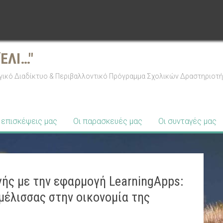
ΈΛΙ…"
ικό Διαδίκτυο & Περιβαλλοντικό Πρόγραμμα Σχολικών Δραστηριοτήτω
 επισκέψεις μας
Οι παρασκευές μας
Οι συνταγές μας
ής με την εφαρμογή LearningApps:
μέλισσας στην οικονομία της