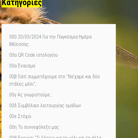
Κατηγορίες
000 20/05/2024 Για την Παγκόσμια Ημέρα
Μέλισσας…
00α QR Code ιστολογίου
00α Έναυσμα
00β Γιατί συμμετέχουμε στο "Να'χαμε και δύο
στάλες μέλι";
00γ Ας γνωριστούμε…
00δ Συμβόλαιο λειτουργίας ομάδων
00ε Στόχοι
00η Το συννεφόλεξο μας
00θ Έρευνα: "Τι ξέρεις για το μέλι και τα άλλα