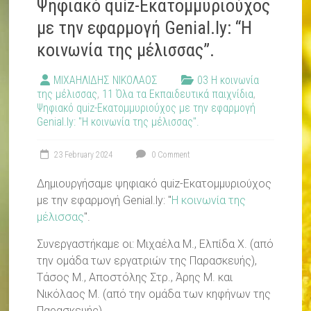
Ψηφιακό quiz-Εκατομμυριούχος
με την εφαρμογή Genial.ly: “Η
κοινωνία της μέλισσας”.
ΜΙΧΑΗΛΙΔΗΣ ΝΙΚΟΛΑΟΣ
03 Η κοινωνία
της μέλισσας
,
11 Όλα τα Εκπαιδευτικά παιχνίδια
,
Ψηφιακό quiz-Εκατομμυριούχος με την εφαρμογή
Genial.ly: "Η κοινωνία της μέλισσας".
23 February 2024
0 Comment
Δημιουργήσαμε ψηφιακό quiz-Εκατομμυριούχος
με την εφαρμογή Genial.ly: "
Η κοινωνία της
μέλισσας
".
Συνεργαστήκαμε οι: Μιχαέλα Μ., Ελπίδα Χ. (από
την ομάδα των εργατριών της Παρασκευής),
Τάσος Μ., Αποστόλης Στρ., Άρης Μ. και
Νικόλαος Μ. (από την ομάδα των κηφήνων της
Παρασκευής).