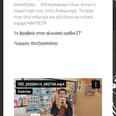
συνείδησης.... Αποκορύφωμα όλων αυτών η
συμμετοχή τους στον διαγωνισμό. Τα έργα
ήταν όλα υπέροχα και αξιόλογα και τελικά
είχαμε ΝΙΚΗΤΕΣ!!!!
1ο βραβείο στην ηλικιακή ομάδα ΣΤ'
Γιώργος Χατζηασλάνης