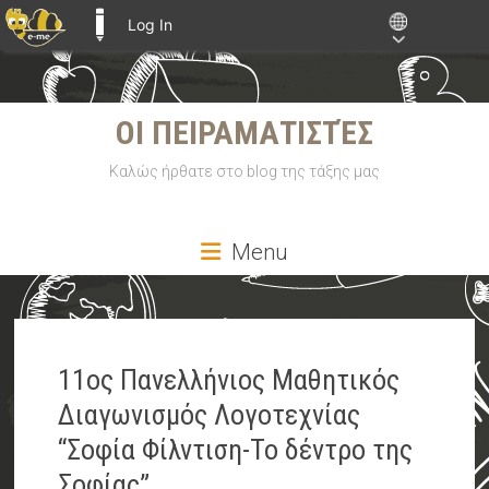
Log In
E-ME BLOGS
Skip
ΟΙ ΠΕΙΡΑΜΑΤΙΣΤΈΣ
to
content
Καλώς ήρθατε στο blog της τάξης μας
Menu
11ος Πανελλήνιος Μαθητικός
Διαγωνισμός Λογοτεχνίας
“Σοφία Φίλντιση-Το δέντρο της
Σοφίας”