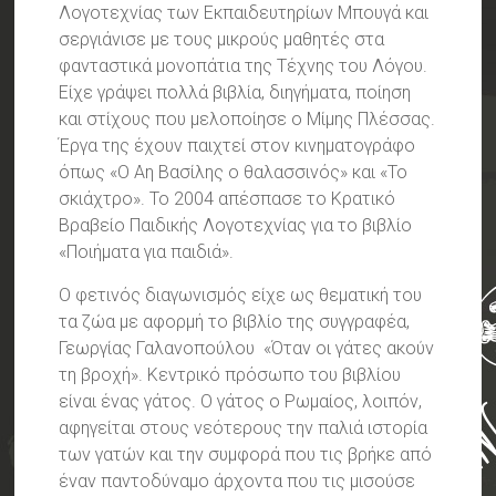
Λογοτεχνίας των Εκπαιδευτηρίων Μπουγά και
σεργιάνισε με τους μικρούς μαθητές στα
φανταστικά μονοπάτια της Τέχνης του Λόγου.
Είχε γράψει πολλά βιβλία, διηγήματα, ποίηση
και στίχους που μελοποίησε ο Μίμης Πλέσσας.
Έργα της έχουν παιχτεί στον κινηματογράφο
όπως «Ο Αη Βασίλης ο θαλασσινός» και «Το
σκιάχτρο». Το 2004 απέσπασε το Κρατικό
Βραβείο Παιδικής Λογοτεχνίας για το βιβλίο
«Ποιήματα για παιδιά».
Ο φετινός διαγωνισμός είχε ως θεματική του
τα ζώα με αφορμή το βιβλίο της συγγραφέα,
Γεωργίας Γαλανοπούλου «Όταν οι γάτες ακούν
τη βροχή». Κεντρικό πρόσωπο του βιβλίου
είναι ένας γάτος. Ο γάτος ο Ρωμαίος, λοιπόν,
αφηγείται στους νεότερους την παλιά ιστορία
των γατών και την συμφορά που τις βρήκε από
έναν παντοδύναμο άρχοντα που τις μισούσε