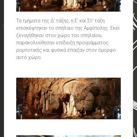
Τα τμήματα της Δ' τάξης, η Ε' και Στ' τάξη
επισκέφτηκαν το σπήλαιο της Αμφίπολης. Εκεί
ξεναγήθηκαν στον χώρο του σπηλαίου,
παρακολούθησαν επίδειξη προγράμματος
ρομποτικής και φυσικά έπαιξαν στον όμορφο
αυτό χώρο.