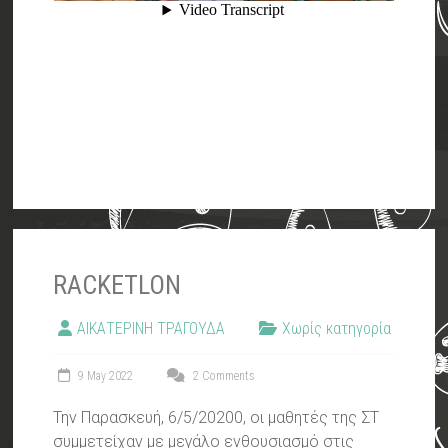
RACKETLON
ΑΙΚΑΤΕΡΙΝΗ ΤΡΑΓΟΥΔΑ
Χωρίς κατηγορία
9 May 2022
2 Comments
Την Παρασκευή, 6/5/20200, οι μαθητές της ΣΤ
συμμετείχαν με μεγάλο ενθουσιασμό στις