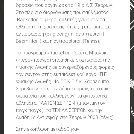
δράσεις που οργάνωσε το 19 ο Δ.Σ. Σερρών.
Στο πλαίσιο διοργάνωσης πρωταθλήματος
Racketlon οι μικροί αθλητές γνώρισαν τα
αθλήματα της ρακέτας, όπως η επιτραπέζια
αντισφαίριση (ping pong), η αντιπτέριση (
Badminton ) και η αντισφαίριση (Tennis).
Το πρόγραμμα «Racketlon Ρακέτα-Μπαλάκι-
Φτερό» πραγματοποιήθηκε στα πλαίσια της
Φυσικής Αγωγής με συνεργαζόμενους φορείς
τον συντονιστής εκπαιδευτικού έργου Π.Ε.
Φυσικής Αγωγής 4ο ΠΕ.Κ.Ε.Σ κ. Χαράλαμπο
Σαρηβασιλείου, τον Δήμο Σερρών, τα τοπικά
σωματεία που καλλιεργούν τα αντίστοιχα
αθλήματα ΠΛΑΤΩΝ ΣΕΡΡΩΝ (μπάντμιντον –
πινγκ πονγκ ), το ΤΕΦΑΑ ΣΕΡΡΩΝ και την
Ακαδημία Αντισφαίρισης Σερρών 2008 (τένις)
Στην εκδήλωση μεταδόθηκαν