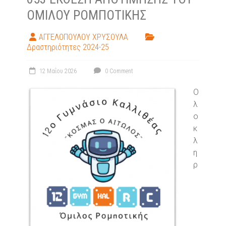
ΟΜΊΛΟΥ ΡΟΜΠΟΤΙΚΉΣ
ΑΓΓΕΛΟΠΟΥΛΟΥ ΧΡΥΣΟΥΛΑ
Δραστηριότητες 2024-25
12 Μαΐου 2026
0 Comment
Ο
λ
ο
κ
λ
η
ρ