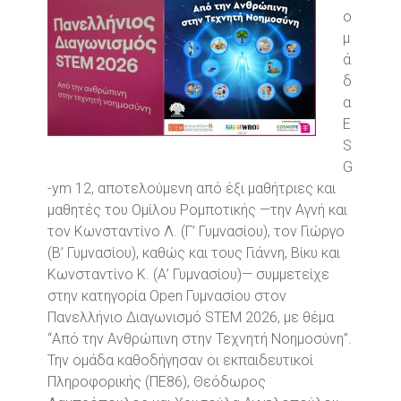
ο
μ
ά
δ
α
E
S
G
-ym 12, αποτελούμενη από έξι μαθήτριες και
μαθητές του Ομίλου Ρομποτικής —την Αγνή και
τον Κωνσταντίνο Λ. (Γ’ Γυμνασίου), τον Γιώργο
(Β’ Γυμνασίου), καθώς και τους Γιάννη, Βίκυ και
Κωνσταντίνο Κ. (Α’ Γυμνασίου)— συμμετείχε
στην κατηγορία Open Γυμνασίου στον
Πανελλήνιο Διαγωνισμό STEM 2026, με θέμα
“Από την Ανθρώπινη στην Τεχνητή Νοημοσύνη”.
Την ομάδα καθοδήγησαν οι εκπαιδευτικοί
Πληροφορικής (ΠΕ86), Θεόδωρος