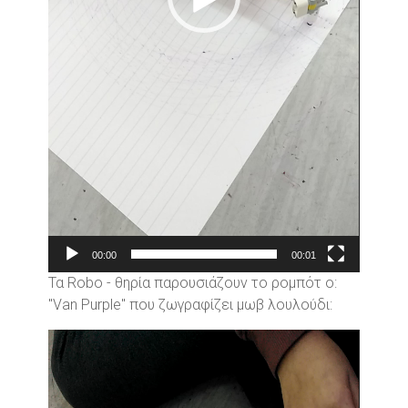
00:00
00:01
Τα Robo - θηρία παρουσιάζουν το ρομπότ ο:
"Van Purple" που ζωγραφίζει μωβ λουλούδι:
Video
Player