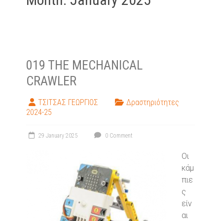
019 THE MECHANICAL
CRAWLER
ΤΣΙΤΣΑΣ ΓΕΩΡΓΙΟΣ
Δραστηριότητες
2024-25
29 January 2025
0 Comment
Οι
κάμ
πιε
ς
είν
αι