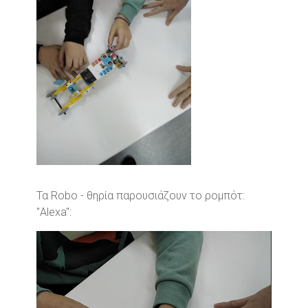
Τα Robo - θηρία παρουσιάζουν το ρομπότ:
"Alexa":
Video
Player