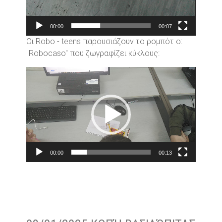
00:00
00:07
Οι Robo - teens παρουσιάζουν το ρομπότ ο:
"Robocaso" που ζωγραφίζει κύκλους:
Video
Player
00:00
00:13