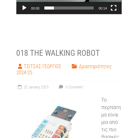
00:00
00:14
018 THE WALKING ROBOT
ΤΣΙΤΣΑΣ ΓΕΩΡΓΙΟΣ
Δραστηριότητες
2024-25
22 January 2025
0 Comment
Το
περπάτη
μα είναι
μια από
τις πιο
βασικές