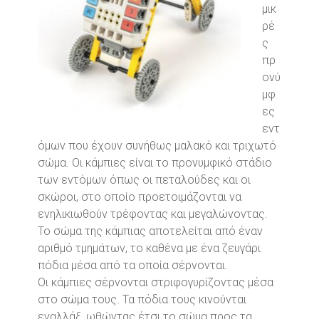
μικ
ρέ
ς
πρ
ονύ
μφ
ες
εντ
όμων που έχουν συνήθως μαλακό και τριχωτό
σώμα. Οι κάμπιες είναι το προνυμφικό στάδιο
των εντόμων όπως οι πεταλούδες και οι
σκώροι, στο οποίο προετοιμάζονται να
ενηλικιωθούν τρέφοντας και μεγαλώνοντας.
Το σώμα της κάμπιας αποτελείται από έναν
αριθμό τμημάτων, το καθένα με ένα ζευγάρι
πόδια μέσα από τα οποία σέρνονται.
Οι κάμπιες σέρνονται στριφογυρίζοντας μέσα
στο σώμα τους. Τα πόδια τους κινούνται
εναλλάξ, ωθώντας έτσι το σώμα προς τα