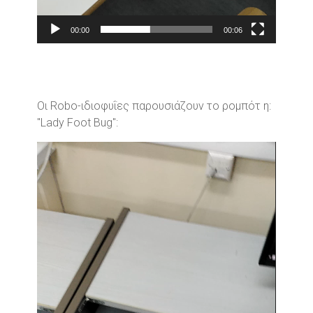
00:00
00:06
Οι Robo-ιδιοφυΐες παρουσιάζουν το ρομπότ η:
"Lady Foot Bug":
Video
Player