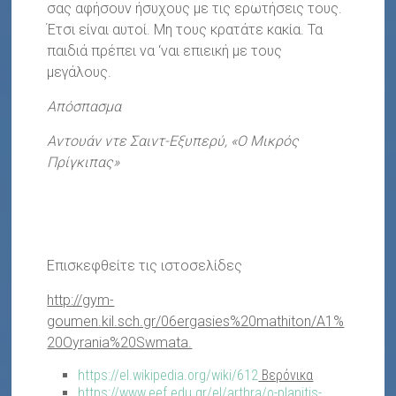
σας αφήσουν ήσυχους με τις ερωτήσεις τους.
Έτσι είναι αυτοί. Μη τους κρατάτε κακία. Τα
παιδιά πρέπει να ‘ναι επιεική με τους
μεγάλους.
Απόσπασμα
Αντουάν ντε Σαιντ-Εξυπερύ, «Ο Μικρός
Πρίγκιπας»
Επισκεφθείτε τις ιστοσελίδες
http://gym-
goumen.kil.sch.gr/06ergasies%20mathiton/A1%
20Oyrania%20Swmata.
https://el.wikipedia.org/wiki/612
Βερόνικα
https://www.eef.edu.gr/el/arthra/o-planitis-