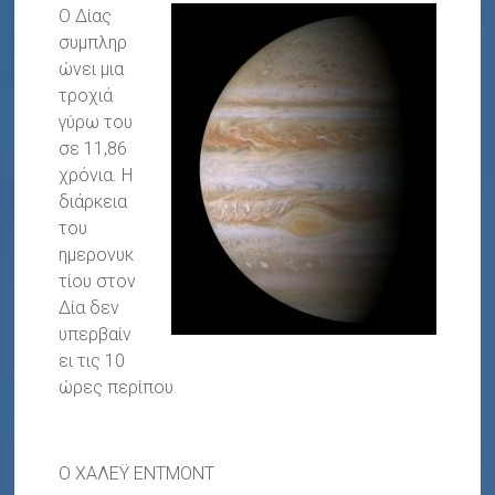
Ο Δίας
συμπληρ
ώνει μια
τροχιά
γύρω του
σε 11,86
χρόνια. Η
διάρκεια
του
ημερονυκ
τίου στον
Δία δεν
υπερβαίν
ει τις 10
ώρες περίπου
Ο ΧΑΛΕΫ ΕΝΤΜΟΝΤ