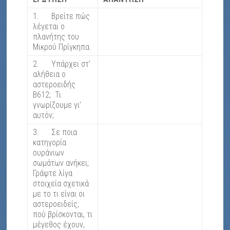
1. Βρείτε πώς
λέγεται ο
πλανήτης του
Μικρού Πρίγκηπα.
2. Υπάρχει στ’
αλήθεια ο
αστεροειδής
Β612; Τι
γνωρίζουμε γι’
αυτόν;
3. Σε ποια
κατηγορία
ουράνιων
σωμάτων ανήκει;
Γράψτε λίγα
στοιχεία σχετικά
με το τι είναι οι
αστεροειδείς,
πού βρίσκονται, τι
μέγεθος έχουν,