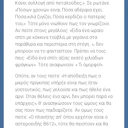
Κάνει συλλογή από πεταλούδες;». Σε ρωτάνε:
«Πόσων χρονών είναι; Πόσα αδέρφια έχει;
Πόσα κιλά ζυγίζει; Πόσα κερδίζει ο πατέρας
του;». Τότε μόνο νιώθουν πως τον γνωρίζουν.
Αν πείτε στους μεγάλους: «Είδα ένα ωραίο
σπίτι με κόκκινα τούβλα, με γεράνια στα
παράθυρα και περιστέρια στη στέγη…», δεν
μπορούν να το φανταστούν. Πρέπει να τους
πεις: «Είδα ένα σπίτι αξίας εκατό χιλιάδων
φράγκων». Τότε αναφωνούν: « Τι όμορφο!»
Οπότε, αν τους πείτε: «Η απόδειξη πως ο
μικρός πρίγκιπας υπήρξε είναι πως ήταν
γοητευτικός, πως γελούσε και πως ήθελε ένα
αρνί. Όταν θέλεις ένα αρνί, δεν μπορεί παρά να
υπάρχεις», θ’ ανασηκώσουν τους ώμους και θα
σας πουν πως παιδιαρίζετε. Αν όμως τους
πείτε: «Ο πλανήτης απ’ όπου ερχόταν είναι ο
αστεροειδής Β612», τότε θα πειστούν και θα