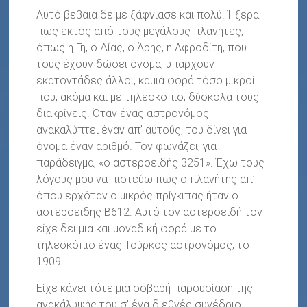
Αυτό βέβαια δε με ξάφνιασε και πολύ. Ήξερα
πως εκτός από τους μεγάλους πλανήτες,
όπως η Γη, ο Δίας, ο Άρης, η Αφροδίτη, που
τους έχουν δώσει όνομα, υπάρχουν
εκατοντάδες άλλοι, καμιά φορά τόσο μικροί
που, ακόμα και με τηλεσκόπιο, δύσκολα τους
διακρίνεις. Όταν ένας αστρονόμος
ανακαλύπτει έναν απ’ αυτούς, του δίνει για
όνομα έναν αριθμό. Τον φωνάζει, για
παράδειγμα, «ο αστεροειδής 3251». Έχω τους
λόγους μου να πιστεύω πως ο πλανήτης απ’
όπου ερχόταν ο μικρός πρίγκιπας ήταν ο
αστεροειδής Β612. Αυτό τον αστεροειδή τον
είχε δει μια και μοναδική φορά με το
τηλεσκόπιο ένας Τούρκος αστρονόμος, το
1909.
Είχε κάνει τότε μια σοβαρή παρουσίαση της
ανακάλυψής του σ’ ένα διεθνές συνέδριο