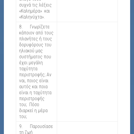
συχνά τις λέξεις
«Καλημέρα» και
«Καληνύχτα».
8. Γνωρίζετε
κάποιον από τους
πλανήτες ή τους
δορυφόρους του
ηλιακού μας
συστήματος που
έχει μεγάλη
ταχύτητα
περιστροφής; Αν
ναι, ποιος είναι
αυτός και ποια
είναι η ταχύτητα
περιστροφής
του; Πόσο
διαρκεί η μέρα
του;
9. Παρουσίασε
τη ζωή