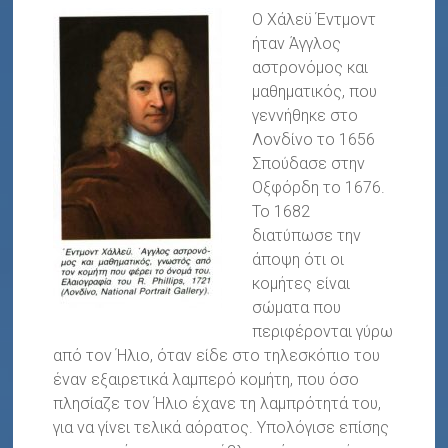
Ο Χάλεϋ Έντμοντ
ήταν Άγγλος
αστρονόμος και
μαθηματικός, που
γεννήθηκε στο
Λονδίνο το 1656
Σπούδασε στην
Οξφόρδη το 1676.
Το 1682
διατύπωσε την
άποψη ότι οι
κομήτες είναι
σώματα που
περιφέρονται γύρω
από τον Ήλιο, όταν είδε στο τηλεσκόπιο του
έναν εξαιρετικά λαμπερό κομήτη, που όσο
πλησίαζε τον Ήλιο έχανε τη λαμπρότητά του,
για να γίνει τελικά αόρατος. Υπολόγισε επίσης