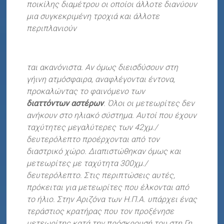
ποικίλης διαμέτρου οι οποίοι άλλοτε διανύουν
μια συγκεκριμένη τροχιά και άλλοτε
περιπλανιούν
ται ακανόνιστ
α. Αν όμως διεισδύσουν στη
γήινη ατμόσφαιρα, αναφλέγονται έντονα,
προκαλώντας το φαινόμενο των
διαττόντων αστέρων
. Όλοι οι μετεωρίτες δεν
ανήκουν στο ηλιακό σύστημα. Αυτοί που έχουν
ταχύτητες μεγαλύτερες των 42χμ./
δευτερόλεπτο προέρχονται από τον
διαστρικό χώρο. Διαπιστώθηκαν όμως και
μετεωρίτες με ταχύτητα 300χμ./
δευτερόλεπτο. Στις περιπτώσεις αυτές,
πρόκειται για μετεωρίτες που έλκονται από
το ήλιο. Στην Αριζόνα των Η.Π.Α. υπάρχει ένας
τεράστιος κρατήρας που τον προξένησε
μετεωρίτ
ης κατά την πρόσκρουσή του στη Γη,