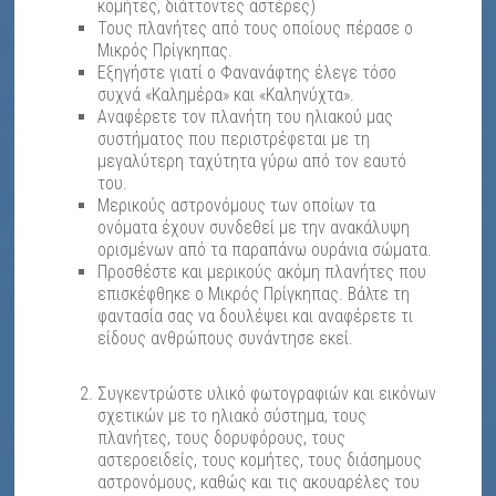
κομήτες, διάττοντες αστέρες)
Τους πλανήτες από τους οποίους πέρασε ο
Μικρός Πρίγκηπας.
Εξηγήστε γιατί ο Φανανάφτης έλεγε τόσο
συχνά «Καλημέρα» και «Καληνύχτα».
Αναφέρετε τον πλανήτη του ηλιακού μας
συστήματος που περιστρέφεται με τη
μεγαλύτερη ταχύτητα γύρω από τον εαυτό
του.
Μερικούς αστρονόμους των οποίων τα
ονόματα έχουν συνδεθεί με την ανακάλυψη
ορισμένων από τα παραπάνω ουράνια σώματα.
Προσθέστε και μερικούς ακόμη πλανήτες που
επισκέφθηκε ο Μικρός Πρίγκηπας. Βάλτε τη
φαντασία σας να δουλέψει και αναφέρετε τι
είδους ανθρώπους συνάντησε εκεί.
Συγκεντρώστε υλικό φωτογραφιών και εικόνων
σχετικών με το ηλιακό σύστημα, τους
πλανήτες, τους δορυφόρους, τους
αστεροειδείς, τους κομήτες, τους διάσημους
αστρονόμους, καθώς και τις ακουαρέλες του