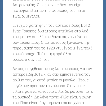
Αστρονομίας. Όμως κανείς δεν τον είχε
πιστέψει, εξαιτίας της φορεσιάς του. Έτσι
είναι οι μεγάλοι.
Ευτυχώς για τη φήμη του αστεροειδούς Β612,
ένας Τούρκος δικτάτορας επέβαλε στο λαό
του, με την απειλή του θανάτου, να ντύνεται
σαν Ευρωπαίος. Ο αστρονόμος ξανάκανε την
παρουσίασή του το 1920 ντυμένος μ’ ένα πολύ
κομψό ρούχο. Τούτη τη φορά όλοι
συμφώνησαν μαζί του.
Αν σας διηγήθηκα τόσες λεπτομέρειες για τον
αστεροειδή Β612 κι αν σας εμπιστεύτηκα τον
αριθμό του, γι’ αυτό φταίνε οι μεγάλοι. Στους
μεγάλους αρέσουν τα νούμερα. Όταν τους
μιλάτε για ένα καινούριο φίλο, δε ρωτάνε ποτέ
τα ουσιώδη. Δε λένε ποτέ: «Πώς είναι η φωνή
του; Ποια είναι τ’ αγαπημένα του παιχνίδια;