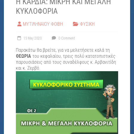
Η ΚΑΡΔΙΑ: ΜΙΚΡΗ ΚΑΙ ΜΕΓΑΛΗ
"ΕΛΠΙΔΑ"
ΚΥΚΛΟΦΟΡΙΑ
ΜΥΤΙΛΗΝΑΙΟΥ ΦΟΙΒΗ
ΦΥΣΙΚΗ
15 May 2020
0 Comment
Παρακάτω θα βρείτε, για να μελετήσετε καλά τη
ΘΕΩΡΙΑ
του κεφαλαίου, τρεις πολύ κατατοπιστικές
παρουσιάσεις από τους συναδέλφους κ. Αρβανιτίδη
και κ. Ζερβό.