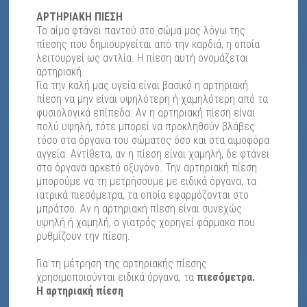
ΑΡΤΗΡΙΑΚΗ ΠΙΕΣΗ
Το αίμα φτάνει παντού στο σώμα μας λόγω της
πίεσης που δημιουργείται από την καρδιά, η οποία
λειτουργεί ως αντλία. Η πίεση αυτή ονομάζεται
αρτηριακή.
Για την καλή μας υγεία είναι βασικό η αρτηριακή
πίεση να μην είναι υψηλότερη ή χαμηλότερη από τα
φυσιολογικά επίπεδα. Αν η αρτηριακή πίεση είναι
πολύ υψηλή, τότε μπορεί να προκληθούν βλάβες
τόσο στα όργανα του σώματος όσο και στα αιμοφόρα
αγγεία. Αντίθετα, αν η πίεση είναι χαμηλή, δε φτάνει
στα όργανα αρκετό οξυγόνο. Την αρτηριακή πίεση
μπορούμε να τη μετρήσουμε με ειδικά όργανα, τα
ιατρικά πιεσόμετρα, τα οποία εφαρμόζονται στο
μπράτσο. Αν η αρτηριακή πίεση είναι συνεχώς
υψηλή ή χαμηλή, ο γιατρός χορηγεί φάρμακα που
ρυθμίζουν την πίεση.
Για τη μέτρηση της αρτηριακής πίεσης
χρησιμοποιούνται ειδικά όργανα, τα
πιεσόμετρα.
Η αρτηριακή πίεση