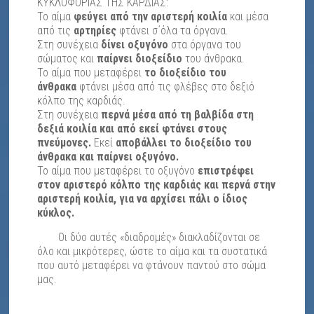
ΚΥΚΛΟΦΟΡΙΑΣ ΤΗΣ ΚΑΡΔΙΑΣ:
Το αίμα
φεύγει από την αριστερή κοιλία
και μέσα
από τις
αρτηρίες
φτάνει σ΄όλα τα όργανα.
Στη συνέχεια
δίνει οξυγόνο
στα όργανα του
σώματος και
παίρνει διοξείδιο
του άνθρακα.
Το αίμα που μεταφέρει
το διοξείδιο του
άνθρακα
φτάνει μέσα από τις φλέβες στο δεξιό
κόλπο της καρδιάς.
Στη συνέχεια
περνά μέσα από τη βαλβίδα στη
δεξιά κοιλία και από εκεί φτάνει στους
πνεύμονες.
Εκεί
αποβάλλει το διοξείδιο του
άνθρακα και παίρνει οξυγόνο.
Το αίμα που μεταφέρει το οξυγόνο
επιστρέφει
στον αριστερό κόλπο της καρδιάς και περνά στην
αριστερή κοιλία, για να αρχίσει πάλι ο ίδιος
κύκλος.
Οι δύο αυτές «διαδρομές» διακλαδίζονται σε
όλο και μικρότερες, ώστε το αίμα και τα συστατικά
που αυτό μεταφέρει να φτάνουν παντού στο σώμα
μας.