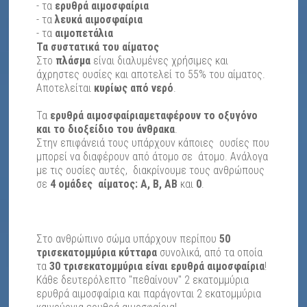
- τα
ερυθρά αιμοσφαίρια
- τα
λευκά αιμοσφαίρια
- τα
αιμοπετάλια
Τα συστατικά του αίματος
Στο
πλάσμα
είναι διαλυμένες χρήσιμες και
άχρηστες ουσίες και αποτελεί το 55% του αίματος.
Αποτελείται
κυρίως από νερό
.
Τα
ερυθρά αιμοσφαίρια
μεταφέρουν το οξυγόνο
και το διοξείδιο του άνθρακα
.
Στην επιφάνειά τους υπάρχουν κάποιες ουσίες που
μπορεί να διαφέρουν από άτομο σε άτομο. Ανάλογα
με τις ουσίες αυτές, διακρίνουμε τους ανθρώπους
σε
4
ομάδες
αίματος
:
Α, Β, ΑΒ
και
0
.
Στο ανθρώπινο σώμα υπάρχουν περίπου
50
τρισεκατομμύρια κύτταρα
συνολικά, από τα οποία
τα
30 τρισεκατομμύρια είναι ερυθρά αιμοσφαίρια
!
Κάθε δευτερόλεπτο "πεθαίνουν" 2 εκατομμύρια
ερυθρά αιμοσφαίρια και παράγονται 2 εκατομμύρια