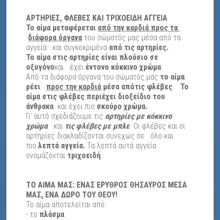
ΑΡΤΗΡΙΕΣ, ΦΛΕΒΕΣ ΚΑΙ ΤΡΙΧΟΕΙΔΗ ΑΓΓΕΙΑ
Το αίμα μεταφέρεται
από την καρδιά προς τα
διάφορα όργανα
του σώματός μας μέσα από τα
αγγεία και συγκεκριμένα
από τις
αρτηρίες
.
Το αίμα στις αρτηρίες είναι πλούσιο σε
οξυγόνο
και έχει
έντονο κόκκινο χρώμα
.
Από τα διάφορα όργανα του σώματός μας
το αίμα
ρέει
προς την καρδιά
μέσα από
τις
φλέβες
.
Το
αίμα στις φλέβες περιέχει διοξείδιο του
άνθρακα
και έχει πιο
σκούρο χρώμα.
Γι' αυτό σχεδιάζουμε τις
αρτηρίες με κόκκινο
χρώμα
και
τις φλέβες με μπλε
. Οι φλέβες και οι
αρτηρίες διακλαδίζονται συνεχώς σε όλο και
πιο
λεπτά αγγεία.
Τα λεπτά αυτά αγγεία
ονομάζονται
τριχοειδή
.
ΤΟ ΑΙΜΑ ΜΑΣ: ΕΝΑΣ ΕΡΥΘΡΟΣ ΘΗΣΑΥΡΟΣ ΜΕΣΑ
ΜΑΣ, ΕΝΑ ΔΩΡΟ ΤΟΥ ΘΕΟΥ!
Το αίμα αποτελείται από:
- το
πλάσμα