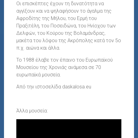
Οι επισκέπτες έχουν τη δυνατότητα να
αγγίξουν και να ψηλαφήσουν
το άγαλμα της
Αφροδίτης της Μήλου, του Ερμή του
Πραξιτέλη, του Ποσειδώνα, του Ηνίοχου των
Δελφών, του Κούρου της Βολαμάνδρας,
μακέτα του λόφου της Ακρόπολης
κατά τον 5ο
π.χ. αιώνα και άλλα.
Το 1988 έλαβε τον έπαινο του Ευρωπαϊκού
Μουσείου της Χρονιάς ανάμεσα σε 70
ευρωπαϊκά μουσεία.
Από την ιστοσελίδα daskalosa.eu
Άλλα μουσεία: