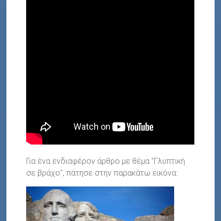
Για ένα ενδιαφέρον άρθρο με θέμα "Γλυπτική
σε βράχο", πάτησε στην παρακάτω εικόνα: