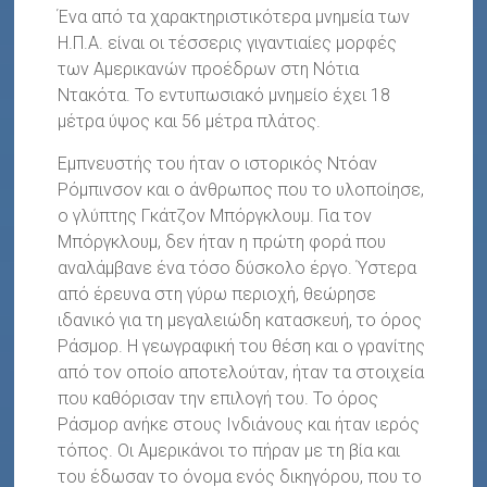
Ένα από τα χαρακτηριστικότερα μνημεία των
Η.Π.Α. είναι οι τέσσερις γιγαντιαίες μορφές
των Αμερικανών προέδρων στη Νότια
Ντακότα. Το εντυπωσιακό μνημείο έχει 18
μέτρα ύψος και 56 μέτρα πλάτος.
Εμπνευστής του ήταν ο ιστορικός Ντόαν
Ρόμπινσον και ο άνθρωπος που το υλοποίησε,
ο γλύπτης Γκάτζον Μπόργκλουμ. Για τον
Μπόργκλουμ, δεν ήταν η πρώτη φορά που
αναλάμβανε ένα τόσο δύσκολο έργο. Ύστερα
από έρευνα στη γύρω περιοχή, θεώρησε
ιδανικό για τη μεγαλειώδη κατασκευή, το όρος
Ράσμορ. Η γεωγραφική του θέση και ο γρανίτης
από τον οποίο αποτελούταν, ήταν τα στοιχεία
που καθόρισαν την επιλογή του. Το όρος
Ράσμορ ανήκε στους Ινδιάνους και ήταν ιερός
τόπος. Οι Αμερικάνοι το πήραν με τη βία και
του έδωσαν το όνομα ενός δικηγόρου, που το