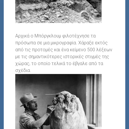
Αρχικά ο Μπόργκλουμ φιλοτέχνησε τα
πρόσωπα σε μια μικρογραφία. Χάραξε εκτός
από τις προτομές και ένα κείμενο 500 λέξεων
με τις σημαντικότερες ιστορικές στιγμές της
χώρας, το οποίο τελικά το έβγαλε από τα
σχέδια.