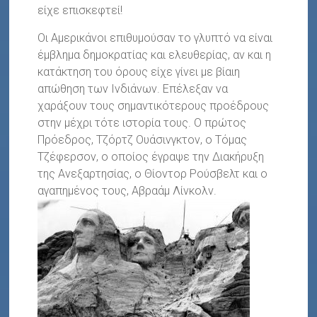
είχε επισκεφτεί!
Οι Αμερικάνοι επιθυμούσαν το γλυπτό να είναι
έμβλημα δημοκρατίας και ελευθερίας, αν και η
κατάκτηση του όρους είχε γίνει με βίαιη
απώθηση των Ινδιάνων. Επέλεξαν να
χαράξουν τους σημαντικότερους προέδρους
στην μέχρι τότε ιστορία τους. Ο πρώτος
Πρόεδρος, Τζόρτζ Ουάσινγκτον, o Τόμας
Τζέφερσον, ο οποίος έγραψε την Διακήρυξη
της Ανεξαρτησίας, ο Θίοντορ Ρούσβελτ και ο
αγαπημένος τους, Αβραάμ Λίνκολν.