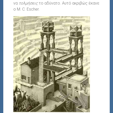
να
τολμήσεις
το αδύνατο. Αυτό ακριβώς έκανε
ο M. C. Escher.