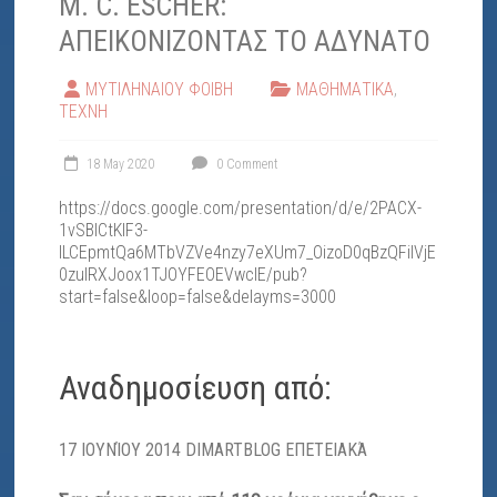
M. C. ESCHER:
"ΕΛΠΙΔΑ"
ΑΠΕΙΚΟΝΙΖΟΝΤΑΣ ΤΟ ΑΔΥΝΑΤΟ
ΜΥΤΙΛΗΝΑΙΟΥ ΦΟΙΒΗ
ΜΑΘΗΜΑΤΙΚΑ
,
ΤΕΧΝΗ
18 May 2020
0 Comment
https://docs.google.com/presentation/d/e/2PACX-
1vSBICtKIF3-
ILCEpmtQa6MTbVZVe4nzy7eXUm7_OizoD0qBzQFilVjE
0zuIRXJoox1TJOYFEOEVwclE/pub?
start=false&loop=false&delayms=3000
Αναδημοσίευση από:
17 ΙΟΥΝΊΟΥ 2014
DIMARTBLOG
ΕΠΕΤΕΙΑΚΆ