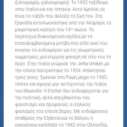
ξυλογραφία, χαλκογραφία). Το 1922 ταξίδεψε
στην Ιταλία και την Ισπανία. Αυτό έμελλε να
είναι το ταξίδι που άλλαξε τη ζωή του. Στη
Γρανάδα εντυπωσιάστηκε από την Αλάμπρα, το
μαυριτανικό κάστρο του 14
αιώνα. Τα
ου
περίτεχνα διακοσμητικά σχέδια με τα
επαναλαμβανόμενα μοτίβα που είδε εκεί του
κίνησαν το ενδιαφέρον για τις γεωμετρικές
συμμετρίες, μια επιρροή φανερή σε όλο του το
έργο. Στην Ιταλία γνώρισε την Jetta Umiker, με
την οποία παντρεύτηκε το 1924. Απέκτησαν
τρεις γιους. Έμειναν στη Ρώμη μέχρι το 1935,
οπότε και έφυγαν μην αντέχοντας την Ιταλία
του Mussolini. Ο Escher δεν ενδιαφερόταν για
την πολιτική, αλλά απεχθανόταν τον
φανατισμό, και προφανώς ο ιταλικός
φασισμός τού έπεσε βαρύς. Με ενδιάμεσους
σταθμούς την Ελβετία και το Βέλγιο, η
οικογένεια κατέληξε το 1942 στην Ολλανδία,