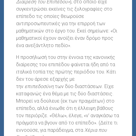
Διαίρεση του Επιπέδου»
), στο οποίο είχε
συγκεντρώσει εκείνες τις ξυλογραφίες στο
επίπεδο τις οποίες θεωρούσε
αντιπροσωπευτικές για την επιρροή των
μαθηματικών στο έργο του. Εκεί σημείωνε: «Οι
μαθηματικοί έχουν ανοίξει έναν δρόμο προς
ένα ανεξάντλητο πεδίο».
Η προσήλωσή του στην έννοια της κανονικής
διαίρεσης του επιπέδου φαίνεται ήδη από τα
ιταλικά τοπία της πρώτης περιόδου του. Κάτι
δεν του άρεσε εξαρχής με
την
επιπεδοσύνη
των δύο διαστάσεων. Είχε
καταφανώς ένα θέμα με τις δύο διαστάσεις.
Μπορεί να δούλευε (εκ των πραγμάτων) στο
επίπεδο, αλλά ένιωθε ότι η έλλειψη βάθους
τον περιόριζε. «Θέλω», έλεγε, «ν’ αναγκάσω τα
πράγματα να βγουν από το επίπεδο». (Δείτε τι
εννοούσε, για παράδειγμα, στα
Χέρια που