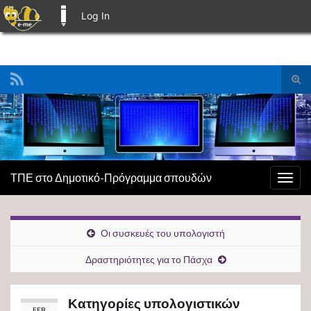
Log In
E-ME BLOGS
Tog
sear
Search for:
for
ΤΠΕ στο Δημοτικό-Πρόγραμμα σπουδών
Togg
navig
Οι συσκευές του υπολογιστή
Δραστηριότητες για το Πάσχα
Κατηγορίες υπολογιστικών
FEB