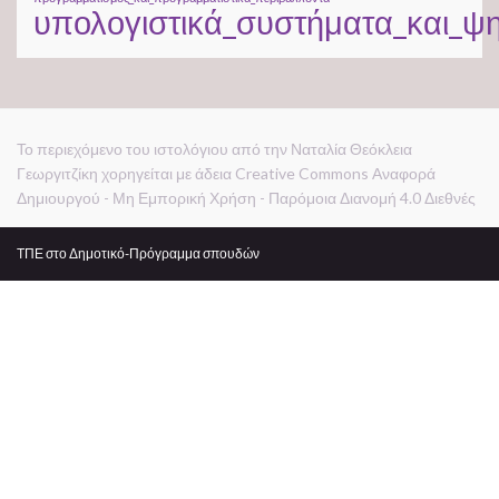
υπολογιστικά_συστήματα_και_ψ
Το περιεχόμενο του ιστολόγιου από την Ναταλία Θεόκλεια
Γεωργιτζίκη χορηγείται με άδεια Creative Commons Αναφορά
Δημιουργού - Μη Εμπορική Χρήση - Παρόμοια Διανομή 4.0 Διεθνές
ΤΠΕ στο Δημοτικό-Πρόγραμμα σπουδών