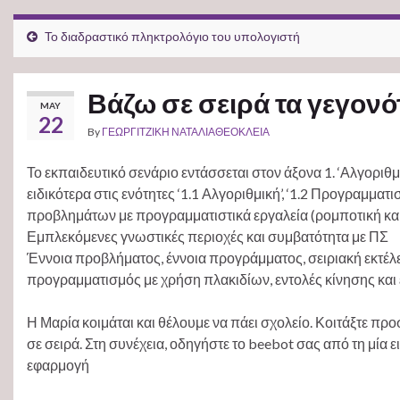
Το διαδραστικό πληκτρολόγιο του υπολογιστή
Βάζω σε σειρά τα γεγονό
MAY
22
By
ΓΕΩΡΓΙΤΖΙΚΗ ΝΑΤΑΛΙΑΘΕΟΚΛΕΙΑ
Το εκπαιδευτικό σενάριο εντάσσεται στον άξονα 1. ‘Αλγορι
ειδικότερα στις ενότητες ‘1.1 Αλγοριθμική’, ‘1.2 Προγραμμα
προβλημάτων με προγραμματιστικά εργαλεία (ρομποτική και 
Εμπλεκόμενες γνωστικές περιοχές και συμβατότητα με ΠΣ
Έννοια προβλήματος, έννοια προγράμματος, σειριακή εκτέ
προγραμματισμός με χρήση πλακιδίων, εντολές κίνησης και 
Η Μαρία κοιμάται και θέλουμε να πάει σχολείο. Κοιτάξτε προσε
σε σειρά. Στη συνέχεια, οδηγήστε το beebot σας από τη μία
εφαρμογή