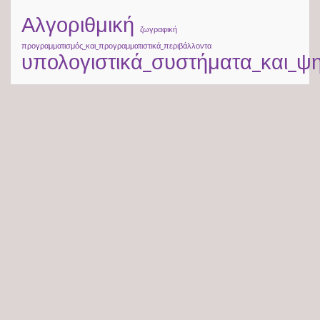
Αλγοριθμική
ζωγραφική
προγραμματισμός_και_προγραμματιστικά_περιβάλλοντα
υπολογιστικά_συστήματα_και_ψ