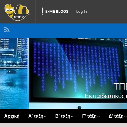
E-ME BLOGS
Log In
ΤΠΕ
Εκπαιδευτικός
Αρχική
Α’ τάξη
Β’ τάξη
Γ’ τάξη
Δ’ τάξη