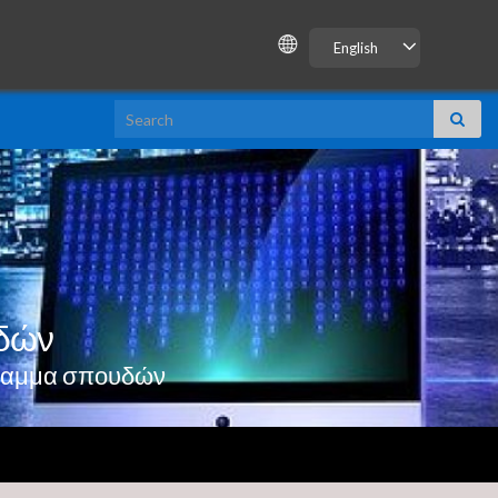
English
Search for:
δών
γραμμα σπουδών