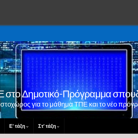
 στο Δημοτικό-Πρόγραμμα σπου
 ιστοχώρος για το μάθημα ΤΠΕ και το νέο πρό
Ε’ τάξη
Στ’ τάξη