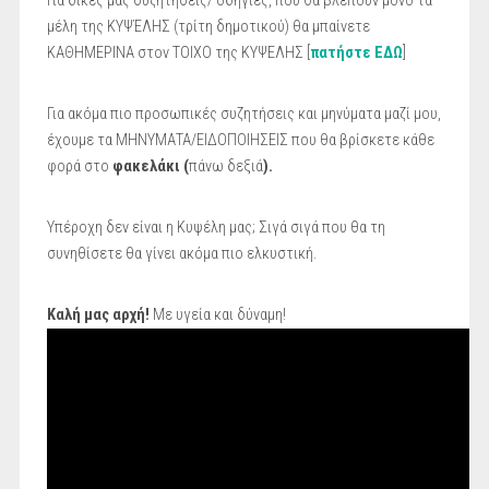
Για δικές μας συζητήσεις/ οδηγίες, που θα βλέπουν μόνο τα
μέλη της ΚΥΨΈΛΗΣ (τρίτη δημοτικού) θα μπαίνετε
ΚΑΘΗΜΕΡΙΝΑ στον ΤΟΙΧΟ της ΚΥΨΕΛΗΣ [
πατήστε ΕΔΩ
]
Για ακόμα πιο προσωπικές συζητήσεις και μηνύματα μαζί μου,
έχουμε τα ΜΗΝΥΜΑΤΑ/ΕΙΔΟΠΟΙΗΣΕΙΣ που θα βρίσκετε κάθε
φορά στο
φακελάκι (
πάνω δεξιά
).
Υπέροχη δεν είναι η Κυψέλη μας; Σιγά σιγά που θα τη
συνηθίσετε θα γίνει ακόμα πιο ελκυστική.
Καλή μας αρχή!
Με υγεία και δύναμη!