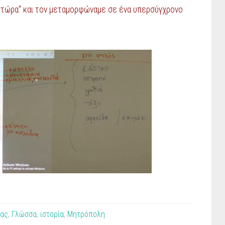
 "τώρα" και τον μεταμορφώναμε σε ένα υπερσύγχρονο
ας
,
Γλώσσα
,
ιστορία
,
Μητρόπολη