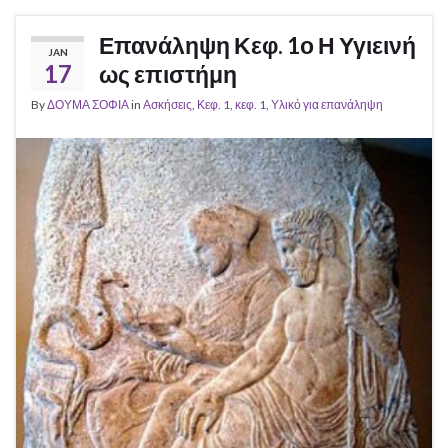
Επανάληψη Κεφ. 1ο Η Υγιεινή
JAN
17
ως επιστήμη
By
ΔΟΥΜΑ ΣΟΦΙΑ
in
Ασκήσεις
,
Κεφ. 1
,
κεφ. 1
,
Υλικό για επανάληψη