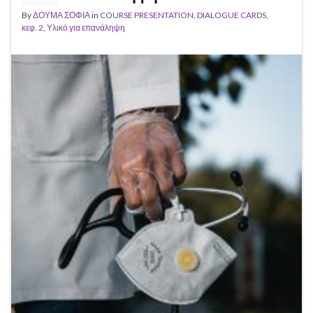
By
ΔΟΥΜΑ ΣΟΦΙΑ
in
COURSE PRESENTATION
,
DIALOGUE CARDS
,
κεφ. 2
,
Υλικό για επανάληψη