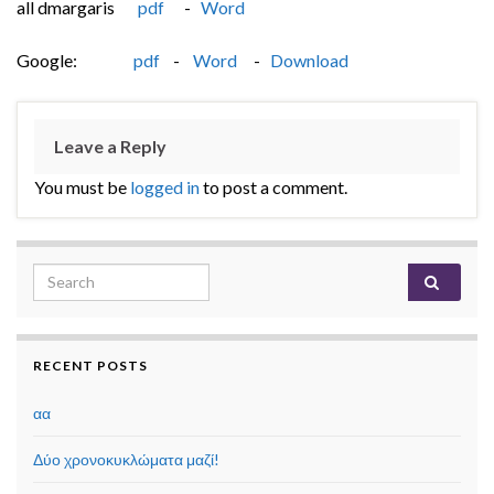
all dmargaris
pdf
-
Word
Google:
pdf
-
Word
-
Download
Leave a Reply
You must be
logged in
to post a comment.
Search for:
RECENT POSTS
αα
Δύο χρονοκυκλώματα μαζί!