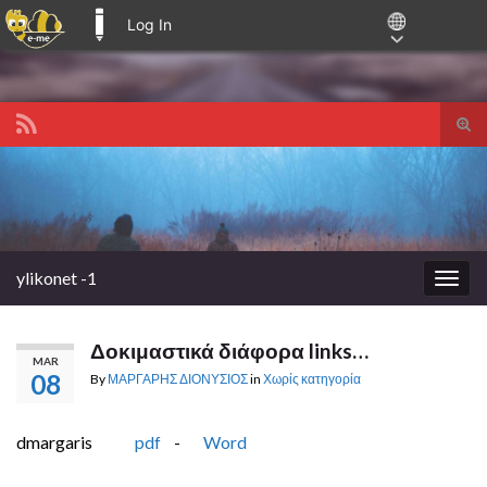
Log In
E-ME BLOGS
Tog
sear
Search for:
for
ylikonet -1
Togg
navig
Δοκιμαστικά διάφορα links…
MAR
08
By
ΜΑΡΓΑΡΗΣ ΔΙΟΝΥΣΙΟΣ
in
Χωρίς κατηγορία
dmargaris
pdf
-
Word