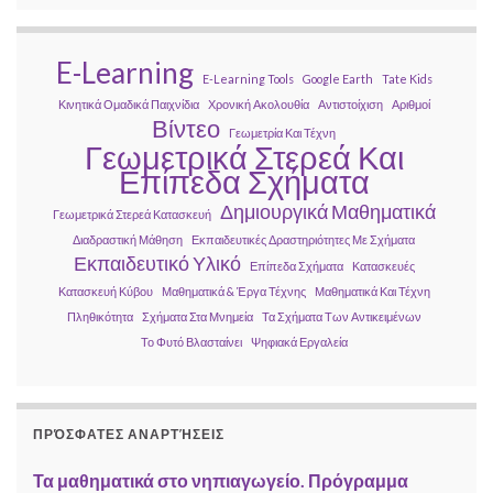
E-Learning
E-Learning Tools
Google Earth
Tate Kids
Κινητικά Ομαδικά Παιχνίδια
Χρονική Ακολουθία
Αντιστοίχιση
Αριθμοί
Βίντεο
Γεωμετρία Και Τέχνη
Γεωμετρικά Στερεά Και
Επίπεδα Σχήματα
Δημιουργικά Μαθηματικά
Γεωμετρικά Στερεά Κατασκευή
Διαδραστική Μάθηση
Εκπαιδευτικές Δραστηριότητες Με Σχήματα
Εκπαιδευτικό Υλικό
Επίπεδα Σχήματα
Κατασκευές
Κατασκευή Κύβου
Μαθηματικά & Έργα Τέχνης
Μαθηματικά Και Τέχνη
Πληθικότητα
Σχήματα Στα Μνημεία
Τα Σχήματα Των Αντικειμένων
Το Φυτό Βλασταίνει
Ψηφιακά Εργαλεία
ΠΡΌΣΦΑΤΕΣ ΑΝΑΡΤΉΣΕΙΣ
Τα μαθηματικά στο νηπιαγωγείο. Πρόγραμμα