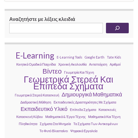
Αναζητήστε με λέξεις κλειδιά
E-Learning
E-Learning Tools
Google Earth
Tate Kids
Κινητικά Ομαδικά Παιχνίδια
Χρονική Ακολουθία
Αντιστοίχιση
Αριθμοί
Βίντεο
Γεωμετρία Και Τέχνη
Γεωμετρικά Στερεά Και
Επίπεδα Σχήματα
Δημιουργικά Μαθηματικά
Γεωμετρικά Στερεά Κατασκευή
Διαδραστική Μάθηση
Εκπαιδευτικές Δραστηριότητες Με Σχήματα
Εκπαιδευτικό Υλικό
Επίπεδα Σχήματα
Κατασκευές
Κατασκευή Κύβου
Μαθηματικά & Έργα Τέχνης
Μαθηματικά Και Τέχνη
Πληθικότητα
Σχήματα Στα Μνημεία
Τα Σχήματα Των Αντικειμένων
Το Φυτό Βλασταίνει
Ψηφιακά Εργαλεία