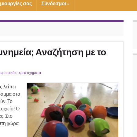
ημιουργίες σας
Σύνδεσμοι
μνημεία; Αναζήτηση με το
ωμετρικά στερεά σχήματα
 λείπει
ράμμα στα
ύν. Το
οιχείο! Ο
ς. Στο
 στη χώρα