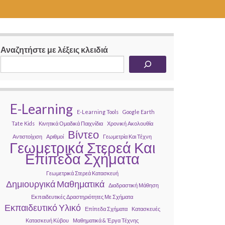
Αναζητήστε με λέξεις κλειδιά
E-Learning
E-Learning Tools
Google Earth
Tate Kids
Κινητικά Ομαδικά Παιχνίδια
Χρονική Ακολουθία
Βίντεο
Αντιστοίχιση
Αριθμοί
Γεωμετρία Και Τέχνη
Γεωμετρικά Στερεά Και
Επίπεδα Σχήματα
Γεωμετρικά Στερεά Κατασκευή
Δημιουργικά Μαθηματικά
Διαδραστική Μάθηση
Εκπαιδευτικές Δραστηριότητες Με Σχήματα
Εκπαιδευτικό Υλικό
Επίπεδα Σχήματα
Κατασκευές
Κατασκευή Κύβου
Μαθηματικά & Έργα Τέχνης