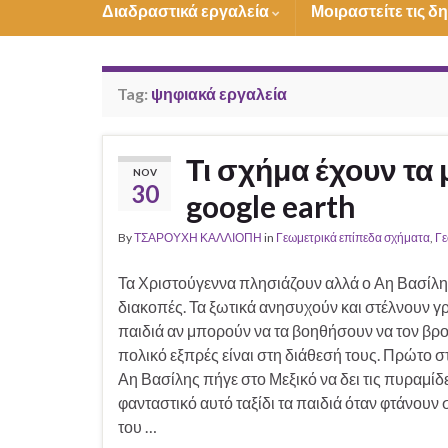
Διαδραστικά εργαλεία
Μοιραστείτε τις δ
Tag:
ψηφιακά εργαλεία
Τι σχήμα έχουν τα 
NOV
30
google earth
By
ΤΣΑΡΟΥΧΗ ΚΑΛΛΙΟΠΗ
in
Γεωμετρικά επίπεδα σχήματα
,
Γε
Τα Χριστούγεννα πλησιάζουν αλλά ο Αη Βασίλης
διακοπές. Τα ξωτικά ανησυχούν και στέλνουν γ
παιδιά αν μπορούν να τα βοηθήσουν να τον βρο
πολικό εξπρές είναι στη διάθεσή τους. Πρώτο στ
Αη Βασίλης πήγε στο Μεξικό να δει τις πυραμίδε
φανταστικό αυτό ταξίδι τα παιδιά όταν φτάνουν
του …