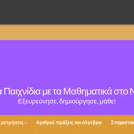
 Παιχνίδια με τα Μαθηματικά στο
Εξευρεύνησε, δημιούργησε, μάθε!
ι μετρήσεις
Αριθμοί, πράξεις και άλγεβρα
Στοχαστικ