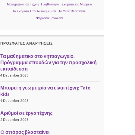
Μαθηματικά Και Τέχνη
Πληθικότητα
Σχήματα Στα Μνημεία
Τα Σχήματα Των Αντικειμένων
Το Φυτό Βλασταίνει
Ψηφιακά Εργαλεία
ΠΡΌΣΦΑΤΕΣ ΑΝΑΡΤΉΣΕΙΣ
Τα μαθηματικά στο νηπιαγωγείο.
Πρόγραμμα σπουδών για την προσχολική
εκπαίδευση
4 December 2023
Μπορεί η γεωμετρία να είναι τέχνη; Tate
kids
4 December 2023
Αριθμοί σε έργα τέχνης
2 December 2023
O σπόρος βλασταίνει