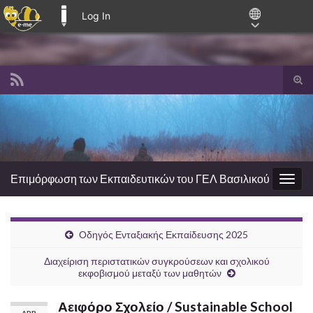
Log In
E-ME BLOGS
Tog
sear
Search for:
for
Επιμόρφωση των Εκπαιδευτικών του ΓΕΛ Βασιλικού
Togg
navig
Οδηγός Ενταξιακής Εκπαίδευσης 2025
Διαχείριση περιστατικών συγκρούσεων και σχολικού
εκφοβισμού μεταξύ των μαθητών
Αειφόρο Σχολείο / Sustainable School
APR