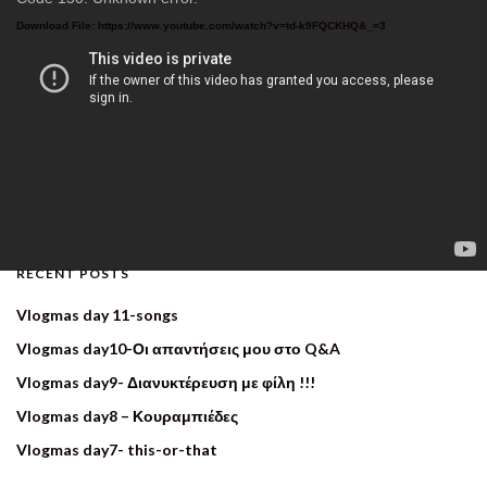
Player
Download File: https://www.youtube.com/watch?v=td-k9FQCKHQ&_=3
RECENT POSTS
Vlogmas day 11-songs
Vlogmas day10-Οι απαντήσεις μου στο Q&A
Vlogmas day9- Διανυκτέρευση με φίλη !!!
Vlogmas day8 – Κουραμπιέδες
Vlogmas day7- this-or-that