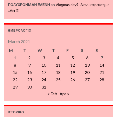
ΠΟΛΥΧΡΟΝΙΑΔΗ ΕΛΕΝΗ
on
Vlogmas day9- Διανυκτέρευση με
φίλη !!!
ΗΜΕΡΟΛΟΓΙΟ
March 2021
M
T
W
T
F
S
S
1
2
3
4
5
6
7
8
9
10
11
12
13
14
15
16
17
18
19
20
21
22
23
24
25
26
27
28
29
30
31
« Feb
Apr »
ΙΣΤΟΡΙΚΟ