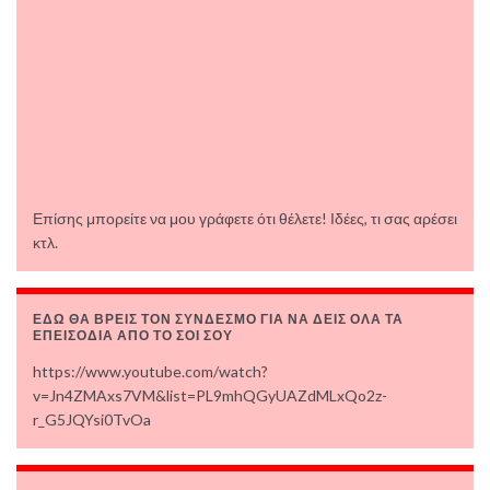
Επίσης μπορείτε να μου γράφετε ότι θέλετε! Ιδέες, τι σας αρέσει
κτλ.
ΕΔΩ ΘΑ ΒΡΕΙΣ ΤΟΝ ΣΥΝΔΕΣΜΟ ΓΙΑ ΝΑ ΔΕΙΣ ΟΛΑ ΤΑ
ΕΠΕΙΣΟΔΙΑ ΑΠΟ ΤΟ ΣΟΙ ΣΟΥ
https://www.youtube.com/watch?
v=Jn4ZMAxs7VM&list=PL9mhQGyUAZdMLxQo2z-
r_G5JQYsi0TvOa