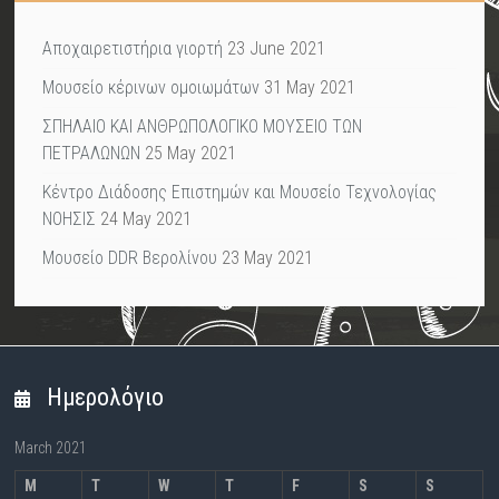
Αποχαιρετιστήρια γιορτή
23 June 2021
Μουσείο κέρινων ομοιωμάτων
31 May 2021
ΣΠΗΛΑΙΟ ΚΑΙ ΑΝΘΡΩΠΟΛΟΓΙΚΟ ΜΟΥΣΕΙΟ ΤΩΝ
ΠΕΤΡΑΛΩΝΩΝ
25 May 2021
Κέντρο Διάδοσης Επιστημών και Μουσείο Τεχνολογίας
ΝΟΗΣΙΣ
24 May 2021
Μουσείο DDR Βερολίνου
23 May 2021
Ημερολόγιο
March 2021
M
T
W
T
F
S
S