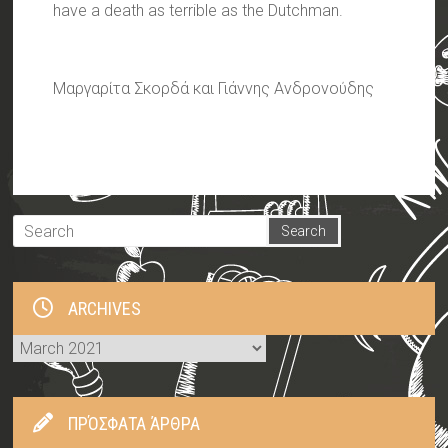
have a death as terrible as the Dutchman.
Μαργαρίτα Σκορδά και Γιάννης Ανδρονούδης
ARCHIVES
Archives
ΠΡΌΣΦΑΤΑ ΆΡΘΡΑ