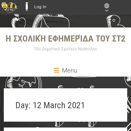
Log In
E-ME BLOGS
Skip
to
Η ΣΧΟΛΙΚΉ ΕΦΗΜΕΡΊΔΑ ΤΟΥ ΣΤ2
content
10ο Δημοτικό Σχολείο Νεάπολης
Menu
Day:
12 March 2021