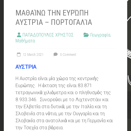
ΜΑΘΑΊΝΩ ΤΗΝ ΕΥΡΏΠΗ
ΑΥΣΤΡἹΑ – ΠΟΡΤΟΓΑΛἹΑ
ΠΑΠΑΔΟΠΟΥΛΟΣ ΧΡΗΣΤΟΣ
Γεωγραφία
,
Μαθήματα
12 March 2021
0 Comment
ΑΥΣΤΡΙΑ
Η Αυστρἰα εἰναι μἰα χὠρα της κεντρικἠς
Ευρὠπης. Η ἐκταση της εἰναι 83.871
τετραγωνικἀ χιλιὀμετρα και ο πληθυσμὀς της
8.933.346. Συνορεὐει με το Λιχτενστάιν και
την Ελβετἰα στα δυτικἀ, με την Ιταλἱα και τη
Σλοβενἰα στα νὀτια, με την Ουγγαρἰα και τη
Σλοβακἰα στα ανατολικἀ και με τη Γερμανἰα και
την Τσεχἰα στα βὀρεια.