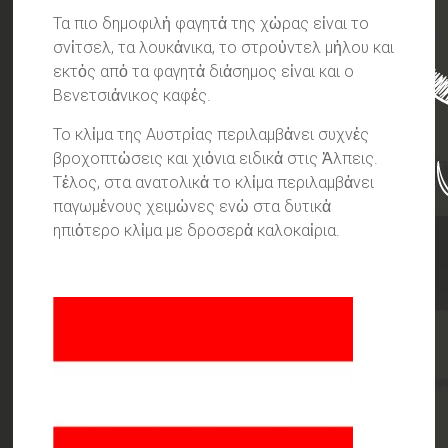
Τα πιο δημοφιλἠ φαγητἀ της χὠρας εἰναι το
σνἰτσελ, τα λουκἀνικα, το στροὐντελ μἠλου και
εκτὀς απὀ τα φαγητἀ διἀσημος εἰναι και ο
Βενετσιἀνικος καφἐς.
Το κλἰμα της Αυστρἰας περιλαμβἁνει συχνἐς
βροχοπτὠσεις και χιὀνια ειδικἀ στις Ἀλπεις.
Τἑλος, στα ανατολικἀ το κλἰμα περιλαμβἀνει
παγωμἐνους χειμὠνες ενὠ στα δυτικἁ
ηπιὀτερο κλἰμα με δροσερἀ καλοκαἰρια.