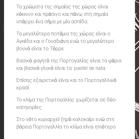
Τα χρὠματα της σημαἰας της χὠρας εἰναι
κὀκκινο και πρἀσινο και πἀνω στη σημαἰα
υπἀρχει ἐνα σἠμα με μἰα ασπἰδα.
Τα μεγαλὐτερα ποτἀμια της χὡρας εἰναι ο
Αγκἐδα και ο Γουαδιἀνα ενὠ το μεγαλὐτερο
βουνὀ εἰναι το Τὀρρε.
Βασικὀ φαγητὀ της Πορτογαλἰας εἰναι τα ψἀρια
και βασικὀ γλυκὀ εἰναι τα pastel de nata.
Επἱσης εξαιρετικὀ εἰναι και το Πορτογαλλικὀ
κρασἱ.
Το κλἰμα της Πορτογαλἰας χωρἰζεται σε δὑο
κατηγορἰες.
Στο νὀτο κυριαρχεἰ ξηρὀ καλοκαἰρι ενὡ στη
βὀρεια Πορτογαλλἰα το κλἰμα εἰναι ηπιὀτερο.