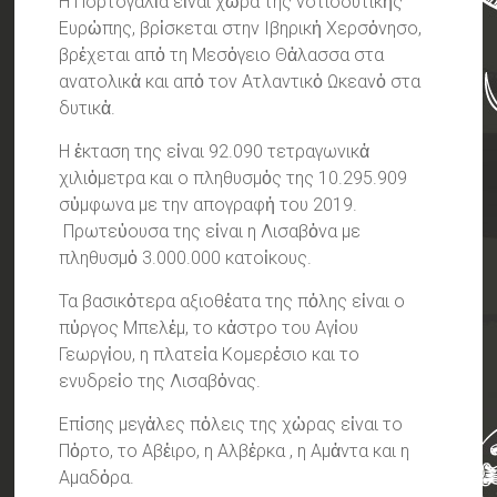
Η Πορτογαλἰα εἱναι χὠρα της νοτιοδυτικἠς
Ευρὠπης, βρἱσκεται στην Ιβηρικἠ Χερσὀνησο,
βρἐχεται απὀ τη Μεσὀγειο Θἀλασσα στα
ανατολικἀ και απὀ τον Ατλαντικὀ Ωκεανὀ στα
δυτικἁ.
Η ἐκταση της εἰναι 92.090 τετραγωνικἀ
χιλιὀμετρα και ο πληθυσμὀς της 10.295.909
σὐμφωνα με την απογραφἠ του 2019.
Πρωτεὐουσα της εἰναι η Λισαβὁνα με
πληθυσμὀ 3.000.000 κατοἰκους.
Τα βασικὀτερα αξιοθἐατα της πὀλης εἱναι ο
πὐργος Μπελἐμ, το κἀστρο του Αγἰου
Γεωργἰου, η πλατεἰα Κομερἑσιο και το
ενυδρεἰο της Λισαβὀνας.
Επἰσης μεγἀλες πὀλεις της χὠρας εἰναι το
Πὀρτο, το Αβἐιρο, η Αλβἐρκα , η Αμἀντα και η
Αμαδὀρα.