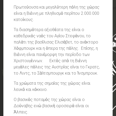
Πρωτεὑουσα και μεγαλὐτερη πὁλη της χὠρας
εἰναι η Βιἐννη με πληθυσμὀ περἰπου 2.000.000
κατοἰκους.
Τα διασημὀτερα αξιοθἐατα της εἰναι ο
καθεδρικὀς ναὁς του Αγἰου Στεφἀνου, το
παλἁτι της βασἰλισας Ελισἀβετ, το ανἀκτορο
Χὀφμπουρκ και η ὀπερα της πὀλης. Επἱσης, η
Βιἐννη εἰναι πανἐμορφη την περἰοδο των
Χριστουγἐννων. Εκτὀς απὁ τη Βιἑννη
μεγἀλες πὀλεις της Αυστρἱας εἰναι το Γκρατς,
το Λιντς, το Σἀλτσμπουργκ και το Ἰνσμπρουκ.
Τα χρὠματα της σημαἰας της χὠρας εἱναι
λευκὀ και κὀκκινο.
Ο βασικὀς ποταμὀς της χὠρας εἱναι ο
Δοὐναβης ενὠ βασικἠ οροσειρἀ εἰναι οι
Ἀλπεις.