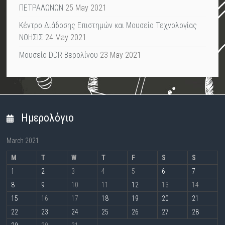
ΠΕΤΡΑΛΩΝΩΝ
25 May 2021
Κέντρο Διάδοσης Επιστημών και Μουσείο Τεχνολογίας
ΝΟΗΣΙΣ
24 May 2021
Μουσείο DDR Βερολίνου
23 May 2021
Ημερολόγιο
March 2021
M
T
W
T
F
S
S
1
2
3
4
5
6
7
8
9
10
11
12
13
14
15
16
17
18
19
20
21
22
23
24
25
26
27
28