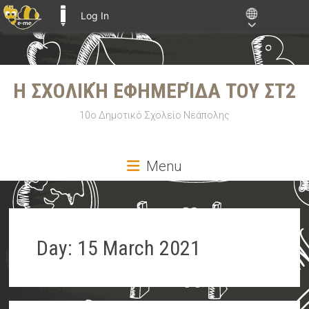
Log In
E-ME BLOGS
Skip
to
Η ΣΧΟΛΙΚΉ ΕΦΗΜΕΡΊΔΑ ΤΟΥ ΣΤ2
content
10ο Δημοτικό Σχολείο Νεάπολης
Menu
Day:
15 March 2021