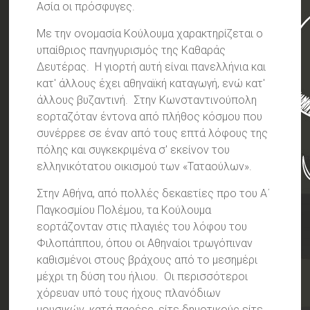
Ασία οι πρόσφυγες.
Με την ονομασία Κούλουμα χαρακτηρίζεται ο
υπαίθριος πανηγυρισμός της Καθαράς
Δευτέρας. Η γιορτή αυτή είναι πανελλήνια και
κατ' άλλους έχει αθηναϊκή καταγωγή, ενώ κατ'
άλλους βυζαντινή. Στην Κωνσταντινούπολη
εορταζόταν έντονα από πλήθος κόσμου που
συνέρρεε σε έναν από τους επτά λόφους της
πόλης και συγκεκριμένα σ' εκείνον του
ελληνικότατου οικισμού των «Ταταούλων».
Στην Αθήνα, από πολλές δεκαετίες προ του Α΄
Παγκοσμίου Πολέμου, τα Κούλουμα
εορτάζονταν στις πλαγιές του λόφου του
Φιλοπάππου, όπου οι Αθηναίοι τρωγόπιναν
καθισμένοι στους βράχους από το μεσημέρι
μέχρι τη δύση του ήλιου. Οι περισσότεροι
χόρευαν υπό τους ήχους πλανόδιων
μουσικών, κατά παρέες, είτε δημοτικούς είτε