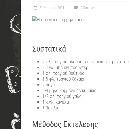
21 Μαρτίου 2021
0 Comment
Συστατικά
2 φλ. τσαγιού αλεύρι που φουσκώνει μόνο του
2 κ.γλ. μπεικιν παουντερ
1 φλ. τσαγιού βούτυρο
1.5 φλ. τσαγιού ζάχαρη
2 αυγά
3-4 μήλα κομμένα σε κυβάκια
1/2 φλ. τσαγιού γάλα
1 κ.γλ. κανέλα
1 βανίλια
Μέθοδος Εκτέλεσης