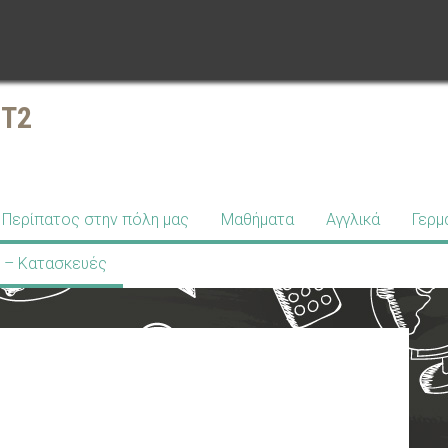
ΣΤ2
Περίπατος στην πόλη μας
Μαθήματα
Αγγλικά
Γερμ
 – Κατασκευές