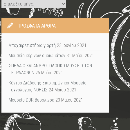
Ιστορικό
ΠΡΌΣΦΑΤΑ ΆΡΘΡΑ
Αποχαιρετιστήρια γιορτή
23 Ιουνίου 2021
Μουσείο κέρινων ομοιωμάτων
31 Μαΐου 2021
ΣΠΗΛΑΙΟ ΚΑΙ ΑΝΘΡΩΠΟΛΟΓΙΚΟ ΜΟΥΣΕΙΟ ΤΩΝ
ΠΕΤΡΑΛΩΝΩΝ
25 Μαΐου 2021
Κέντρο Διάδοσης Επιστημών και Μουσείο
Τεχνολογίας ΝΟΗΣΙΣ
24 Μαΐου 2021
Μουσείο DDR Βερολίνου
23 Μαΐου 2021