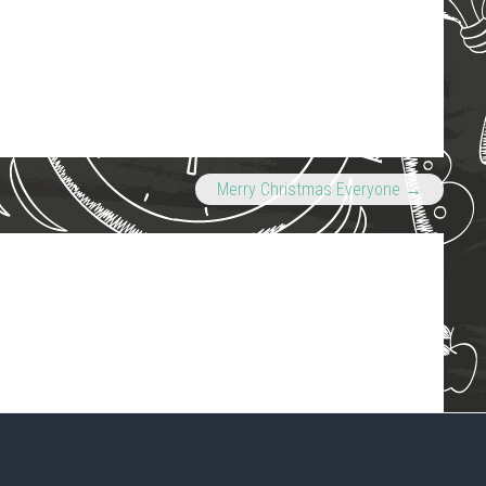
Merry Christmas Everyone
→