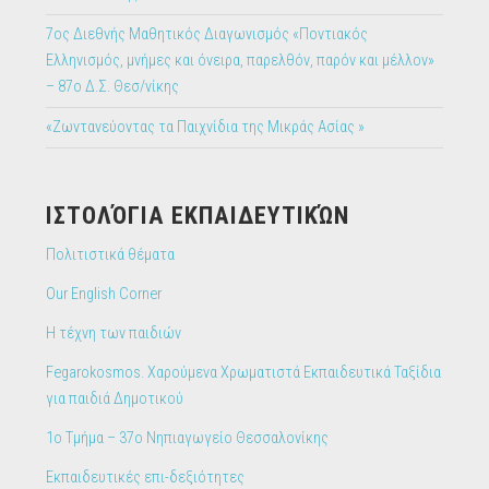
7ος Διεθνής Μαθητικός Διαγωνισμός «Ποντιακός
Ελληνισμός, μνήμες και όνειρα, παρελθόν, παρόν και μέλλον»
– 87ο Δ.Σ. Θεσ/νίκης
«Ζωντανεύοντας τα Παιχνίδια της Μικράς Ασίας »
IΣΤΟΛΌΓΙΑ ΕΚΠΑΙΔΕΥΤΙΚΏΝ
Πολιτιστικά θέματα
Our English Corner
Η τέχνη των παιδιών
Fegarokosmos. Χαρούμενα Χρωματιστά Εκπαιδευτικά Ταξίδια
για παιδιά Δημοτικού
1ο Τμήμα – 37ο Νηπιαγωγείο Θεσσαλονίκης
Εκπαιδευτικές επι-δεξιότητες