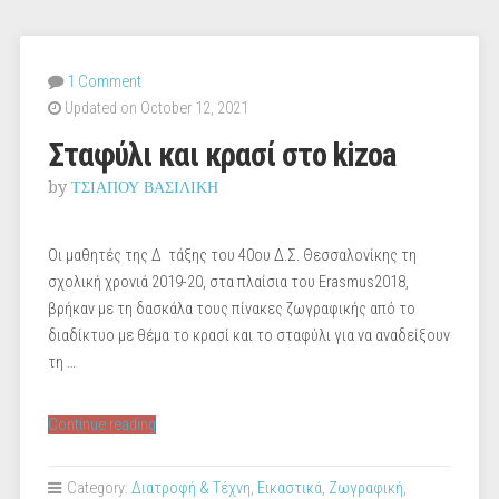
1 Comment
Updated on October 12, 2021
Σταφύλι και κρασί στο kizoa
by
ΤΣΙΑΠΟΥ ΒΑΣΙΛΙΚΗ
Οι μαθητές της Δ τάξης του 40ου Δ.Σ. Θεσσαλονίκης τη
σχολική χρονιά 2019-20, στα πλαίσια του Erasmus2018,
βρήκαν με τη δασκάλα τους πίνακες ζωγραφικής από το
διαδίκτυο με θέμα το κρασί και το σταφύλι για να αναδείξουν
τη …
“Σταφύλι
Continue reading
και
κρασί
Category:
Διατροφή & Τέχνη
,
Εικαστικά
,
Ζωγραφική
,