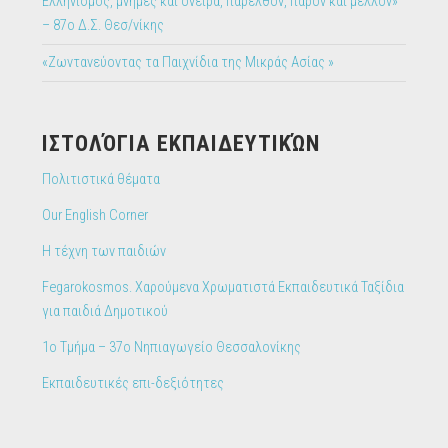
Ελληνισμός, μνήμες και όνειρα, παρελθόν, παρόν και μέλλον»
– 87ο Δ.Σ. Θεσ/νίκης
«Ζωντανεύοντας τα Παιχνίδια της Μικράς Ασίας »
IΣΤΟΛΌΓΙΑ ΕΚΠΑΙΔΕΥΤΙΚΏΝ
Πολιτιστικά θέματα
Our English Corner
Η τέχνη των παιδιών
Fegarokosmos. Χαρούμενα Χρωματιστά Εκπαιδευτικά Ταξίδια
για παιδιά Δημοτικού
1ο Τμήμα – 37ο Νηπιαγωγείο Θεσσαλονίκης
Εκπαιδευτικές επι-δεξιότητες