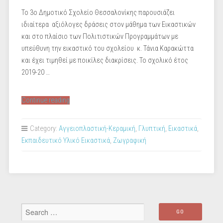
Το 3ο Δημοτικό Σχολείο Θεσσαλονίκης παρουσιάζει
ιδιαίτερα αξιόλογες δράσεις στον μάθημα των Εικαστικών
και στο πλαίσιο των Πολιτιστικών Προγραμμάτων με
υπεύθυνη την εικαστικό του σχολείου κ. Τάνια Καρακώττα
και έχει τιμηθεί με ποικίλες διακρίσεις. Το σχολικό έτος
2019-20 …
“«Εικαστικοί
Continue reading
Πειραματισμοί»
,
Category:
Αγγειοπλαστική-Κεραμική
,
Γλυπτική
,
Εικαστικά
,
3ο
Εκπαιδευτικό Υλικό Εικαστικά
,
Ζωγραφική
Δ.Σ.
Θεσ/
νίκης”