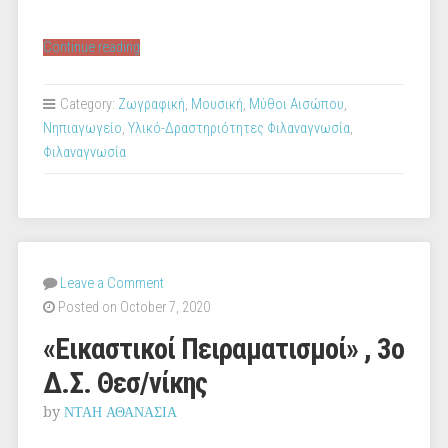
“Οι
Continue reading
Μύθοι
του
Category:
Ζωγραφική
,
Μουσική
,
Μύθοι Αισώπου
,
Αισώπου
Νηπιαγωγείο
,
Υλικό-Δραστηριότητες Φιλαναγνωσία
,
2ο
Φιλαναγνωσία
Νηπιαγωγείο
Νέων
Επιβατών”
Leave a Comment
Posted on October 7, 2020
«Εικαστικοί Πειραματισμοί» , 3ο
Δ.Σ. Θεσ/νίκης
by
ΝΤΑΗ ΑΘΑΝΑΣΙΑ