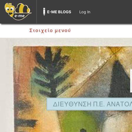
E-ME BLOGS
Log In
Στοιχείο μενού
ΔΙΕΥΘΥΝΣΗ Π.Ε. ΑΝΑΤΟ