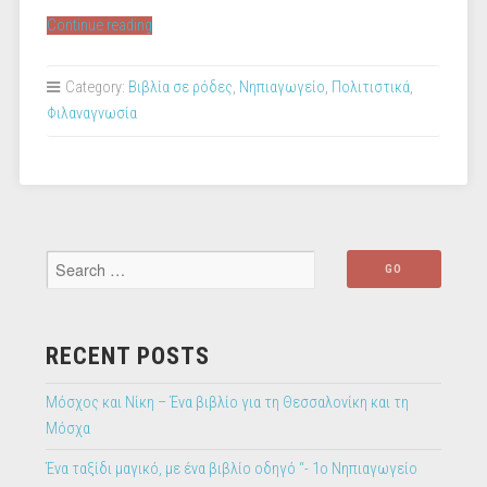
“Βιβλία
Continue reading
σε
ρόδες
Category:
Βιβλία σε ρόδες
,
Νηπιαγωγείο
,
Πολιτιστικά
,
–
Φιλαναγνωσία
Συναισθήματα
97ο
Νηπιαγωγείο
Θεσσαλονίκης”
RECENT POSTS
Μόσχος και Νίκη – Ένα βιβλίο για τη Θεσσαλονίκη και τη
Μόσχα
Ένα ταξίδι μαγικό, με ένα βιβλίο οδηγό “- 1ο Νηπιαγωγείο