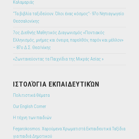
Καλαμαριάς
“Τα βιβλία ταξιδεύουν. Όλοι ένας κόσμος”- 97ο Νηπιαγωγείο
Θεσσαλονίκης
7ος Διεθνής Μαθητικός Διαγωνισμός «Ποντιακός
Ελληνισμός, μνήμες και όνειρα, παρελθόν, παρόν και μέλλον»
– 87ο Δ.Σ. Θεσ/νίκης
«Ζωντανεύοντας τα Παιχνίδια της Μικράς Ασίας »
IΣΤΟΛΌΓΙΑ ΕΚΠΑΙΔΕΥΤΙΚΏΝ
Πολιτιστικά θέματα
Our English Corner
Η τέχνη των παιδιών
Fegarokosmos. Χαρούμενα Χρωματιστά Εκπαιδευτικά Ταξίδια
για παιδιά Δημοτικού