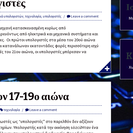
γιστές
Ι
νιά υπολογιστών
,
τεχνολογία
,
υπολογιστές
Leave a comment
Μά
ια μηχανή κατασκευασμένη κυρίως από
ρευόντως από ηλεκτρικά και μηχανικά συστήματα και
ες. Οι πρώτοι υπολογιστές στα μέσα του 20ού αιώνα
και κατανάλωναν εκατοντάδες φορές περισσότερη ισχύ
χές του 21ου αιώνα, οι υπολογιστές μπόρεσαν να
K
Χω
ον 17-19ο αιώνα
τεχνολογία
Leave a comment
νωστές ως “υπολογιστές” στο παρελθόν δεν αξίζουν
τηρίων. Υπολογιστής κατά την εκκίνηση sözcüΉταν ένα