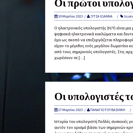
Οι πρώτοι υπολο
30 Μαρτίου 2023
ΞΥΤΣΑ ΙΩΑΝΝΑ
1η γε
Ο ηλεκτρονικός υπολογιστής (Η/Υ) είναι μ
ψηφιακά ηλεκτρονικά κυκλώματα και δευτε
έχει ως σκοπό να επεξεργάζεται πληροφορί
είχαν το μέγεθος ενός μεγάλου δωματίου 
από τους σημερινούς υπολογιστές. Στις αρ
χωρέσουν σε […]
Οι υπολογιστές τ
27 Μαρτίου 2023
ΠΑΝΑΓΙΩΤΟΥ ΒΑΣΙΛΙΚΗ
Ιστορία του υπολογιστή Πολλές συσκευές γ
αυτόν τον ορισμό βάσει των σημερινών κρι