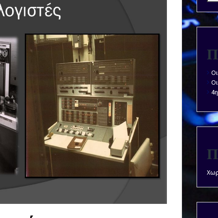
Π
Οι
Οι
4η
Π
Χωρ