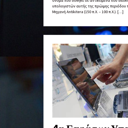
όνομα που δόθηκε σε αντικείμενα που διευ
υπολογιστών αυτής της πρώιμης περιόδου π
Μηχανή Antikitera (150 π.Χ. – 100 π.Χ.). […]