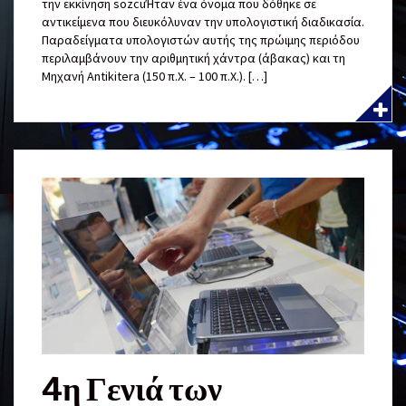
την εκκίνηση sözcüΉταν ένα όνομα που δόθηκε σε
αντικείμενα που διευκόλυναν την υπολογιστική διαδικασία.
Παραδείγματα υπολογιστών αυτής της πρώιμης περιόδου
περιλαμβάνουν την αριθμητική χάντρα (άβακας) και τη
Μηχανή Antikitera (150 π.Χ. – 100 π.Χ.). […]
4η Γενιά των