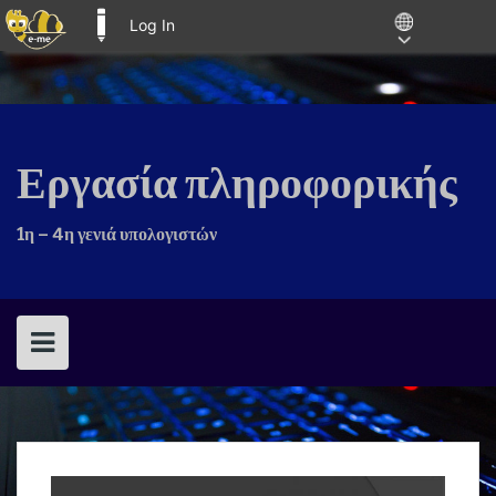
Log In
E-ME BLOGS
Skip
to
content
Εργασία πληροφορικής
1η – 4η γενιά υπολογιστών