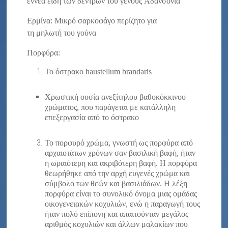
εννέα είδη των δέντρων του γένους Αδανσονία
Ερμίνα: Μικρό σαρκοφάγο περίζητο για
τη μηλωτή του γούνα
Πορφύρα:
Το όστρακο haustellum brandaris
Χρωστική ουσία ανεξίτηλου βαθυκόκκινου
χρώματος, που παράγεται με κατάλληλη
επεξεργασία από το όστρακο
Το πορφυρό χρώμα, γνωστή ως πορφύρα από
αρχαιοτάτων χρόνων σαν βασιλική βαφή, ήταν
η ωραιότερη και ακριβότερη βαφή. Η πορφύρα
θεωρήθηκε από την αρχή ευγενές χρώμα και
σύμβολο των θεών και βασιλιάδων. Η λέξη
πορφύρα είναι το συνολικό όνομα μιας ομάδας
οικογενειακών κοχυλιών, ενώ η παραγωγή τους
ήταν πολύ επίπονη και απαιτούνταν μεγάλος
αριθμός κοχυλιών και άλλων μαλακίων που