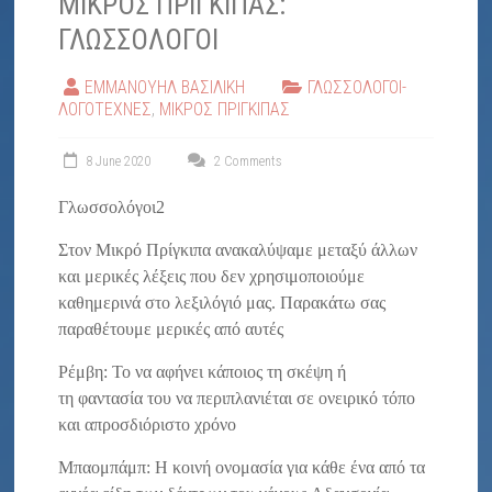
ΜΙΚΡΟΣ ΠΡΙΓΚΙΠΑΣ:
"ΕΛΠΙΔΑ"
ΓΛΩΣΣΟΛΟΓΟΙ
ΕΜΜΑΝΟΥΗΛ ΒΑΣΙΛΙΚΗ
ΓΛΩΣΣΟΛΟΓΟΙ-
ΛΟΓΟΤΕΧΝΕΣ
,
ΜΙΚΡΟΣ ΠΡΙΓΚΙΠΑΣ
8 June 2020
2 Comments
Γλωσσολόγοι2
Στον Μικρό Πρίγκιπα ανακαλύψαμε μεταξύ άλλων
και μερικές λέξεις που δεν χρησιμοποιούμε
καθημερινά στο λεξιλόγιό μας. Παρακάτω σας
παραθέτουμε μερικές από αυτές
Ρέμβη: Το να αφήνει κάποιος τη σκέψη ή
τη φαντασία του να περιπλανιέται σε ονειρικό τόπο
και απροσδιόριστο χρόνο
Μπαομπάμπ: Η κοινή ονομασία για κάθε ένα από τα