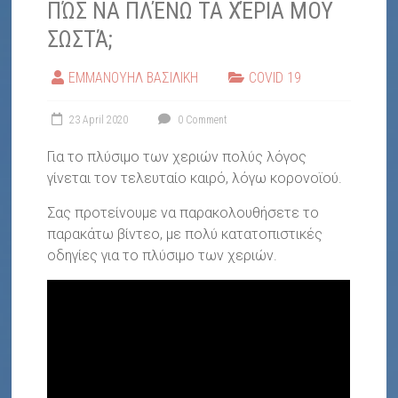
ΠΏΣ ΝΑ ΠΛΈΝΩ ΤΑ ΧΈΡΙΑ ΜΟΥ
ΣΩΣΤΆ;
ΕΜΜΑΝΟΥΗΛ ΒΑΣΙΛΙΚΗ
COVID 19
23 April 2020
0 Comment
Για το πλύσιμο των χεριών πολύς λόγος
γίνεται τον τελευταίο καιρό, λόγω κορονοϊού.
Σας προτείνουμε να παρακολουθήσετε το
παρακάτω βίντεο, με πολύ κατατοπιστικές
οδηγίες για το πλύσιμο των χεριών.