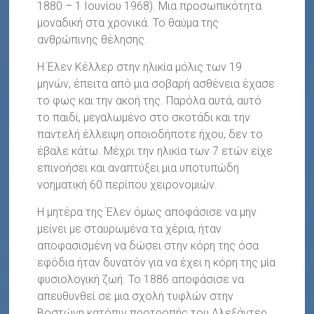
1880 – 1 Ιουνίου 1968). Μια προσωπικότητα
μοναδική στα χρονικά. Το θαύμα της
ανθρώπινης θέλησης.
Η Έλεν Κέλλερ στην ηλικία μόλις των 19
μηνών, έπειτα από μια σοβαρή ασθένεια έχασε
το φως και την ακοή της. Παρόλα αυτά, αυτό
το παιδί, μεγαλωμένο στο σκοτάδι και την
παντελή έλλειψη οποιοδήποτε ήχου, δεν το
έβαλε κάτω. Μέχρι την ηλικία των 7 ετών είχε
επινοήσει και αναπτύξει μια υποτυπώδη
νοηματική 60 περίπου χειρονομιών.
Η μητέρα της Έλεν όμως αποφάσισε να μην
μείνει με σταυρωμένα τα χέρια, ήταν
αποφασισμένη να δώσει στην κόρη της όσα
εφόδια ήταν δυνατόν για να έχει η κόρη της μία
φυσιολογική ζωή. Το 1886 αποφάσισε να
απευθυνθεί σε μια σχολή τυφλών στην
Βοστώνη κατόπιν προτροπής του Αλεξάντερ