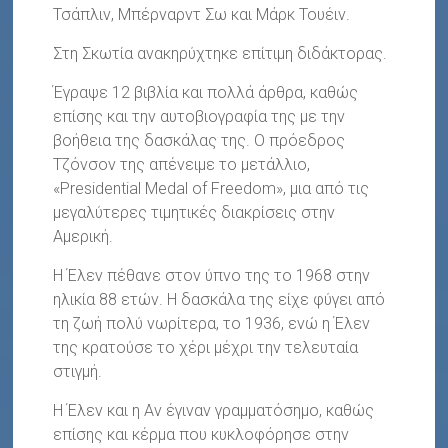
Τσάπλιν, Μπέρναρντ Σω και Μάρκ Τουέιν.
Στη Σκωτία ανακηρύχτηκε επίτιμη διδάκτορας.
Έγραψε 12 βιβλία και πολλά άρθρα, καθώς
επίσης και την αυτοβιογραφία της με την
βοήθεια της δασκάλας της. Ο πρόεδρος
Τζόνσον της απένειμε το μετάλλιο,
«Presidential Medal of Freedom», μια από τις
μεγαλύτερες τιμητικές διακρίσεις στην
Αμερική.
Η Έλεν πέθανε στον ύπνο της το 1968 στην
ηλικία 88 ετών. Η δασκάλα της είχε φύγει από
τη ζωή πολύ νωρίτερα, το 1936, ενώ η Έλεν
της κρατούσε το χέρι μέχρι την τελευταία
στιγμή.
Η Έλεν και η Αν έγιναν γραμματόσημο, καθώς
επίσης και κέρμα που κυκλοφόρησε στην