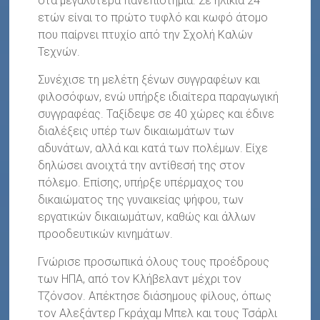
στα μεγαλύτερα πανεπιστήμια. Σε ηλικία 24
ετών είναι το πρώτο τυφλό και κωφό άτομο
που παίρνει πτυχίο από την Σχολή Καλών
Τεχνών.
Συνέχισε τη μελέτη ξένων συγγραφέων και
φιλοσόφων, ενώ υπήρξε ιδιαίτερα παραγωγική
συγγραφέας. Ταξίδεψε σε 40 χώρες και έδινε
διαλέξεις υπέρ των δικαιωμάτων των
αδυνάτων, αλλά και κατά των πολέμων. Είχε
δηλώσει ανοιχτά την αντίθεσή της στον
πόλεμο. Επίσης, υπήρξε υπέρμαχος του
δικαιώματος της γυναικείας ψήφου, των
εργατικών δικαιωμάτων, καθώς και άλλων
προοδευτικών κινημάτων.
Γνώρισε προσωπικά όλους τους προέδρους
των ΗΠΑ, από τον Κλήβελαντ μέχρι τον
Τζόνσον. Απέκτησε διάσημους φίλους, όπως
τον Αλεξάντερ Γκράχαμ Μπελ και τους Τσάρλι