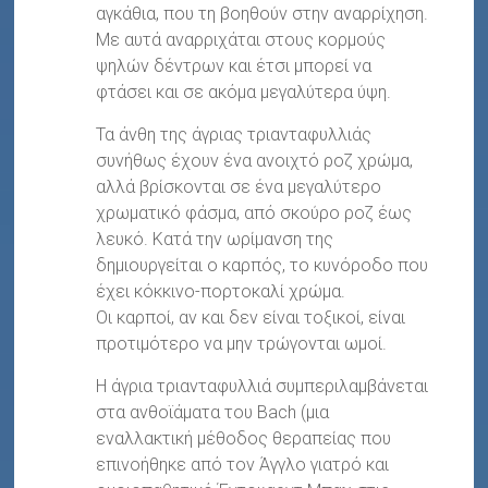
αγκάθια, που τη βοηθούν στην αναρρίχηση.
Με αυτά αναρριχάται στους κορμούς
ψηλών δέντρων και έτσι μπορεί να
φτάσει και σε ακόμα μεγαλύτερα ύψη.
Τα άνθη της άγριας τριανταφυλλιάς
συνήθως έχουν ένα ανοιχτό ροζ χρώμα,
αλλά βρίσκονται σε ένα μεγαλύτερο
χρωματικό φάσμα, από σκούρο ροζ έως
λευκό. Κατά την ωρίμανση της
δημιουργείται ο καρπός, το κυνόροδο που
έχει κόκκινο-πορτοκαλί χρώμα.
Οι καρποί, αν και δεν είναι τοξικοί, είναι
προτιμότερο να μην τρώγονται ωμοί.
Η άγρια τριανταφυλλιά συμπεριλαμβάνεται
στα ανθοϊάματα του Bach (μια
εναλλακτική μέθοδος θεραπείας που
επινοήθηκε από τον Άγγλο γιατρό και