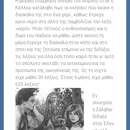
Η μεγάλη υπέρβαση συνέβη τον Απρίλιο όταν η
Κέλλερ κατάλαβε πως οι κινήσεις που έκανε η
δασκάλα της στο ένα χέρι , καθώς έτρεχε
κρύο νερό στο άλλο της συμβόλιζαν την λέξη
«νερό». Ήταν τέτοιος ο ενθουσιασμός και η
δίψα του παιδιού να μάθει, ώστε εκείνη τη
μέρα έτρεχε τη δασκάλα στον κήπο και στο
σπίτι και της ζητούσε επίμονα να της διδάξει
τις λέξεις για όλα όσα τόσο καιρό ήταν γι’ αυτή
το απόλυτο σκοτάδι: τα αντικείμενα και τα
πρόσωπα της οικογένειάς της. Ως τη νύχτα
είχε μάθει 30 λέξεις. Στους 6 μήνες είχε μάθει
625 λέξεις!
Εν
συνεχεία
η Σάλιβαν
δίδαξε
στην Έλεν