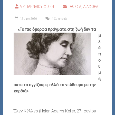
ΜΥΤΙΛΗΝΑΙΟΥ ΦΟΙΒΗ
ΓΛΩΣΣΑ
,
ΔΙΑΦΟΡΑ
12 June 2020
4 Comments
«Τα πιο όμορφα πράγματα στη ζωή δεν τα
β
λ
έ
π
ο
υ
μ
ε,
ούτε τα αγγίζουμε, αλλά τα νιώθουμε με την
καρδιά»
Έλεν Κέλλερ (Helen Adams Keller, 27 Ιουνίου