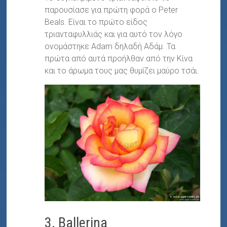
παρουσίασε για πρώτη φορά ο Peter
Beals. Είναι το πρώτο είδος
τριανταφυλλιάς και για αυτό τον λόγο
ονομάστηκε Adam δηλαδή Αδάμ. Τα
πρώτα από αυτά προήλθαν από την Κίνα
και το άρωμα τους μας θυμίζει μαύρο τσάι.
3. Ballerina