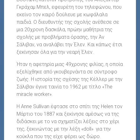
Γκράχαμ Μπελ, εφευρέτη του τηλεφώνου, που
εκείνο τον καιρό δούλευε με κωφάλαλα
παιδιά. Ο διευθυντής της σχολής ανέθεσε σε
μια 20χρονη δασκάλα, πρώην μαθήτρια της
σχολής με προβλήματα όρασης, την Άν
Σάλιβαν, να αναλάβει την Έλεν. Και κάπως έτσι
ξεκίνησαν όλα για την νεαρή Έλεν.
Ήταν η αφετηρία μιας 49χρονης φιλίας, η οποία
εξελίχθηκε από γκουβερνάντα σε σύντροφο
ζωής. Η ιστορία της σχέσης της Κέλλερ με την
Σάλιβαν έγινε ταινία το 1962 με τίτλο «The
miracle worker».
Η Anne Sullivan έφτασε στο σπίτι της Helen τον
Μάρτιο του 1887 και ξεκίνησε αμέσως να της
διδάσκει με το να σχηματίζει λέξεις στο χέρι
της, ξεκινώντας με την λέξη «doll» για την
κούκλα που της είχε φέρει ως δώρο.