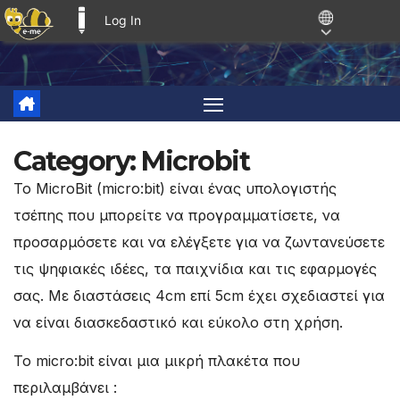
Log In
E-ME BLOGS
Skip
to
content
Category:
Microbit
Το MicroBit (micro:bit) είναι ένας υπολογιστής
τσέπης που μπορείτε να προγραμματίσετε, να
προσαρμόσετε και να ελέγξετε για να ζωντανεύσετε
τις ψηφιακές ιδέες, τα παιχνίδια και τις εφαρμογές
σας. Με διαστάσεις 4cm επί 5cm έχει σχεδιαστεί για
να είναι διασκεδαστικό και εύκολο στη χρήση.
Το micro:bit είναι μια μικρή πλακέτα που
περιλαμβάνει :