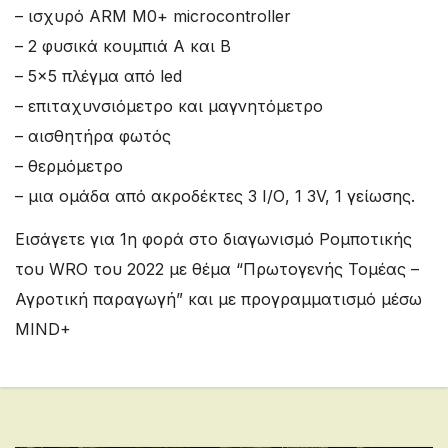
– ισχυρό ARM M0+ microcontroller
– 2 φυσικά κουμπιά A και B
– 5×5 πλέγμα από led
– επιταχυνσιόμετρο και μαγνητόμετρο
– αισθητήρα φωτός
– θερμόμετρο
– μια ομάδα από ακροδέκτες 3 Ι/Ο, 1 3V, 1 γείωσης.
Εισάγετε για 1η φορά στο διαγωνισμό Ρομποτικής
του WRO του 2022 με θέμα “Πρωτογενής Τομέας –
Αγροτική παραγωγή” και με προγραμματισμό μέσω
MIND+