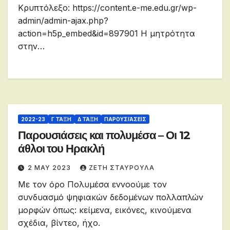
Κρυπτόλεξο: https://content.e-me.edu.gr/wp-
admin/admin-ajax.php?
action=h5p_embed&id=897901 Η μητρότητα
στην…
2022-23
Γ ΤΆΞΗ
Δ ΤΆΞΗ
ΠΑΡΟΥΣΙΆΣΕΙΣ
Παρουσιάσεις και πολυμέσα – Οι 12
άθλοι του Ηρακλή
2 MAY 2023
ΖΕΤΗ ΣΤΑΥΡΟΥΛΑ
Με τον όρο Πολυμέσα εννοούμε τον
συνδυασμό ψηφιακών δεδομένων πολλαπλών
μορφών όπως: κείμενα, εικόνες, κινούμενα
σχέδια, βίντεο, ήχο.