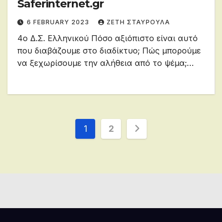
Saferinternet.gr
6 FEBRUARY 2023
ΖΕΤΗ ΣΤΑΥΡΟΥΛΑ
4ο Δ.Σ. Ελληνικού Πόσο αξιόπιστο είναι αυτό
που διαβάζουμε στο διαδίκτυο; Πώς μπορούμε
να ξεχωρίσουμε την αλήθεια από το ψέμα;…
Posts
1
2
pagination