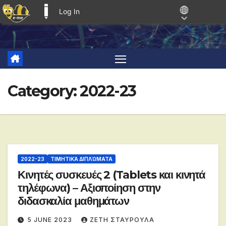
Log In
E-ME BLOGS
Skip
to
content
Category:
2022-23
2022-23
ΤΙΜΗΤΙΚΆ ΔΙΠΛΏΜΑΤΑ
Κινητές συσκευές 2 (Tablets και κινητά
τηλέφωνα) – Αξιοποίηση στην
διδασκαλία μαθημάτων
5 JUNE 2023
ΖΕΤΗ ΣΤΑΥΡΟΥΛΑ