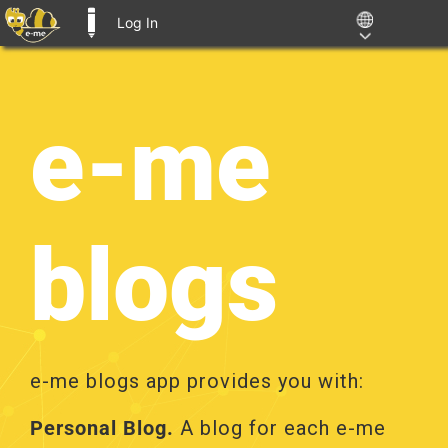
Log In
E-ME BLOGS
Skip
to
content
e-me
blogs
e-me blogs app provides you with:
Personal Blog.
A blog for each e-me