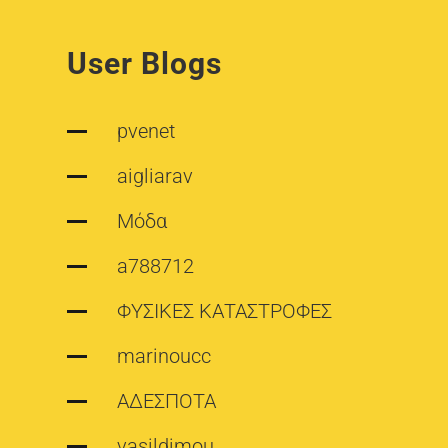
User Blogs
pvenet
aigliarav
Μόδα
a788712
ΦΥΣΙΚΕΣ ΚΑΤΑΣΤΡΟΦΕΣ
marinoucc
ΑΔΕΣΠΟΤΑ
vasildimou