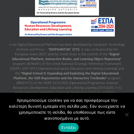
e-me Digital Educational Platform has been developed by Computer Technology
Institute and Press –
"DIOPHANTUS" (CTI)
. It was co-financed by the
European Union (ESF) and the Greek State in the context of the
"Digital
Educational Platform, Interactive Books, and Learning Object Repository"
program (#296441) of the Greek National Strategic Reference Framework
(NSRF) 2007-2013 (Operational program Education and Lifelong Learning) and
the
"Digital School II: Expanding and Exploiting the Digital Educational
Platform, the OER Repositories and the Interactive Textbooks"
program
(#5001312) of the NSRF 2014-2020 (Operational Programme «Human
Resources Development, Education and Lifelong Learning 2014-2020). It is
maintained and updated by Computer Technology Institute and Press –
"DIOPHANTUS" (CTI)
with funding from the Greek Ministry of Education and
Χρησιμοποιούμε cookies για να σας προσφέρουμε την
Religious Affairs, in the context of the project of support and maintenance of
καλύτερη δυνατή εμπειρία στη σελίδα μας. Εάν συνεχίσετε να
services of the Greek Ministry of Education and Religious Affairs.
χρησιμοποιείτε τη σελίδα, θα υποθέσουμε πως είστε
ικανοποιημένοι με αυτό.
Εντάξει