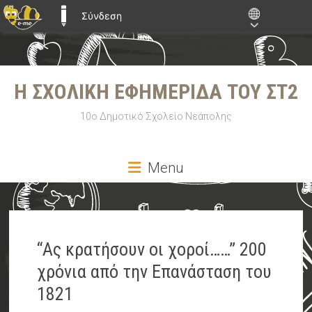
Σύνδεση
E-ME BLOGS
Skip
to
Η ΣΧΟΛΙΚΉ ΕΦΗΜΕΡΊΔΑ ΤΟΥ ΣΤ2
content
10ο Δημοτικό Σχολείο Νεάπολης
Menu
“Ας κρατήσουν οι χοροί……” 200
χρόνια από την Επανάσταση του
1821