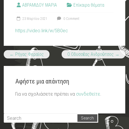
ΑΒΡΑΜΙΔΟΥ ΜΑΡΙΑ
Επίκαιρα θέματα
23 Μαρτίου 2021
0 Comment
https://video.link/w/5B0ec
←
Ρήγας Φεραίος
Ο Οδυσσἐας Ανδροὐτσος
→
Αφήστε μια απάντηση
Για να σχολιάσετε πρέπει να
συνδεθείτε
.