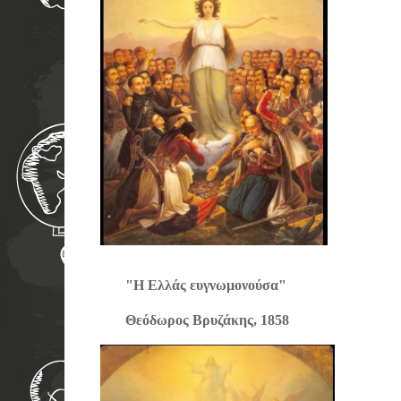
"Η Ελλάς ευγνωμονούσα" "
Θεόδωρος Βρυζάκης,