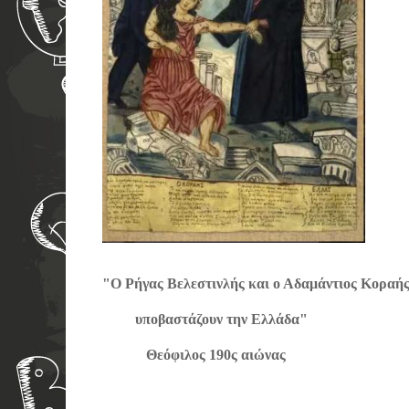
"Ο Ρήγας Βελεστινλής και ο Αδαμάντιος Κο
υποβαστάζουν την Ελλάδα" Ευ
Θεόφιλος 190ς αιώνα
ς