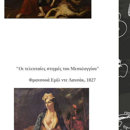
"Οι τελευταίες στιγμές του Μεσολογγίου"
1866 Φρανσουά Εμίλ ντε Λανσάκ, 1827