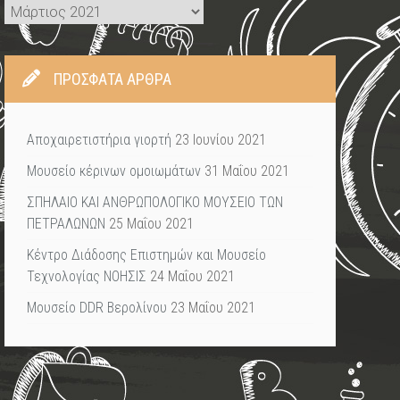
Ιστορικό
ΠΡΌΣΦΑΤΑ ΆΡΘΡΑ
Αποχαιρετιστήρια γιορτή
23 Ιουνίου 2021
Μουσείο κέρινων ομοιωμάτων
31 Μαΐου 2021
ΣΠΗΛΑΙΟ ΚΑΙ ΑΝΘΡΩΠΟΛΟΓΙΚΟ ΜΟΥΣΕΙΟ ΤΩΝ
ΠΕΤΡΑΛΩΝΩΝ
25 Μαΐου 2021
Κέντρο Διάδοσης Επιστημών και Μουσείο
Τεχνολογίας ΝΟΗΣΙΣ
24 Μαΐου 2021
Μουσείο DDR Βερολίνου
23 Μαΐου 2021