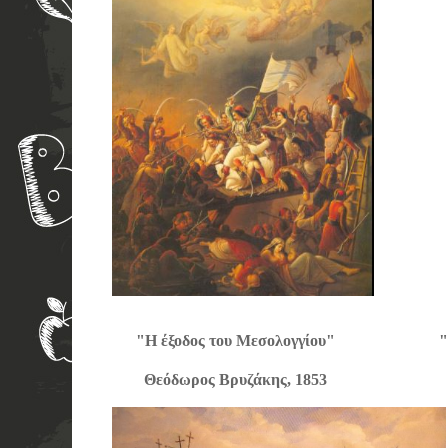
"Η έξοδος του Μεσολογγίου" "Ο Παλαι
Θεόδωρος Βρυζάκης, 185