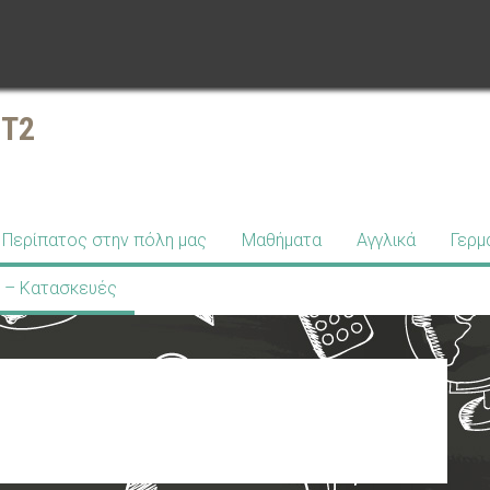
ΣΤ2
Περίπατος στην πόλη μας
Μαθήματα
Αγγλικά
Γερμ
 – Κατασκευές