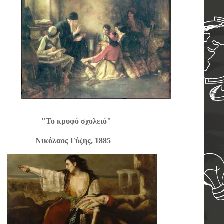
λόγγι" "Το κρυφό σχολειό"
κόλαος Γύζης, 1885