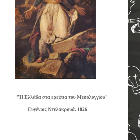
ραής "Η Ελλάδα στα ερείπια του Μεσολογγίου"
γένιος Ντελακρουά, 1826