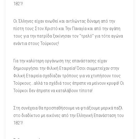
1821!
Οι Έλληνες είχαν ενωθεί και αντλώντας δύναμη από την
πίστη τους Στον Χριστό και Την Παναγία και από την αγάπη
τους για την πατρίδα ξεκίνησαν τον "τρελό" για τότε αγώνα
ενάντια στους Τούρκους!
Για την καλύτερη οργάνωση της επανάστασης είχαν
δημιουργήσει την Φιλική Εταιρεία! Όσοι συμμετείχαν στην
Φιλική Εταιρεία σχεδίαζαν τρόπους για να χτυπήσουν τους
Τούρκους...αλλά τα σχέδιά τους έπρεπε να μείνουν κρυφά! Οι
Τούρκοι δεν έπρεπε να καταλάβουν τίποτα!
Στη συνέχεια θα προσπαθήσουμε να φτιάξουμε μερικά παζλ
στο διαδίκτυο με εικόνες από την Ελληνική Επανάσταση του
1821!