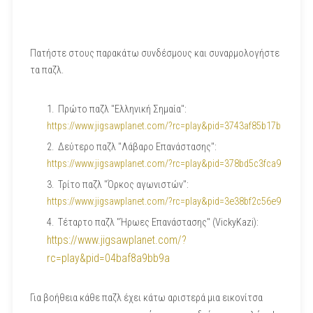
Πατήστε στους παρακάτω συνδέσμους και συναρμολογήστε
τα παζλ.
Πρώτο παζλ "Ελληνική Σημαία":
https://www.jigsawplanet.com/?rc=play&pid=3743af85b17b
Δεύτερο παζλ "Λάβαρο Επανάστασης":
https://www.jigsawplanet.com/?rc=play&pid=378bd5c3fca9
Τρίτο παζλ "Όρκος αγωνιστών":
https://www.jigsawplanet.com/?rc=play&pid=3e38bf2c56e9
Τέταρτο παζλ "Ήρωες Επανάστασης" (VickyKazi):
https://www.jigsawplanet.com/?
rc=play&pid=04baf8a9bb9a
Για βοήθεια κάθε παζλ έχει κάτω αριστερά μια εικονίτσα