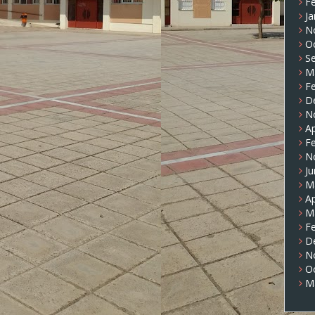
F
Ja
N
O
S
M
F
D
N
Ap
F
N
J
M
Ap
M
F
D
N
O
M