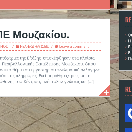
RE
ΠΕ Μουζακίου.
Ο
Η
ΙΝΟΣ
ΝΕΑ-ΕΚΔΗΛΩΣΕΙΣ
Leave a comment
Ε
Ε
τές/τριες της Ε΄ τάξης, επισκέφθηκαν στα πλαίσια
Πα
ο Περιβαλλοντικής Εκπαίδευσης Μουζακίου. όπου
οντικό θέμα του εργαστηρίου <<κλιματική αλλαγή>>
σε τις πλημμύρες. Εκεί οι μαθητές/τριες, με τη
ύθυνης του Κέντρου, ανέπτυξαν γνώσεις και […]
RE