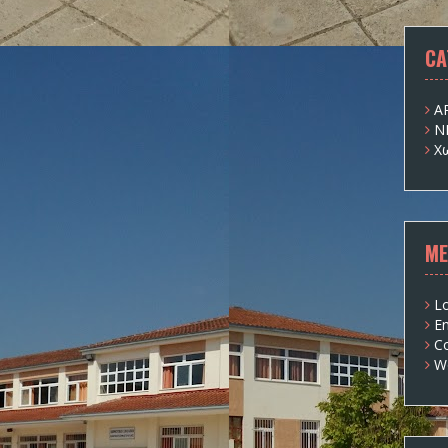
CA
Α
Ν
Χ
ME
Lo
En
C
W