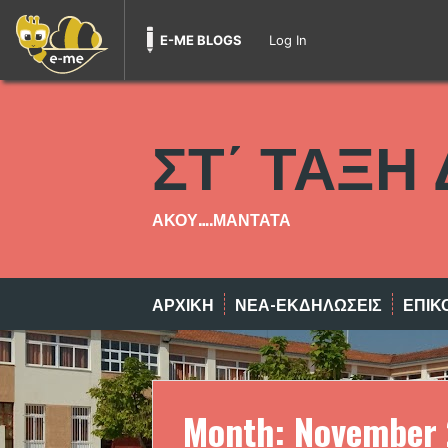
E-ME BLOGS
Log In
Skip
to
ΣΤ΄ ΤΑΞΗ
content
ΑΚΟΥ….ΜΑΝΤΑΤΑ
ΑΡΧΙΚΗ
ΝΕΑ-ΕΚΔΗΛΩΣΕΙΣ
ΕΠΙΚ
Month:
November