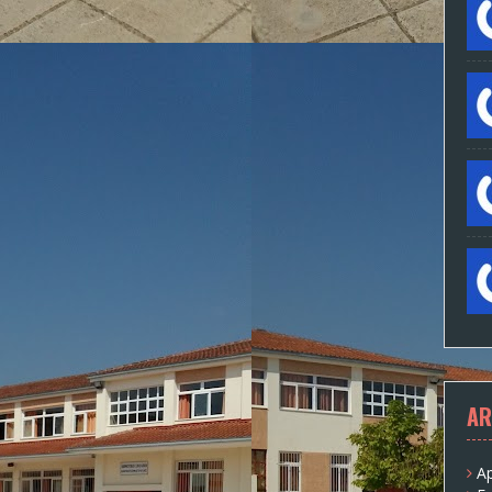
AR
Ap