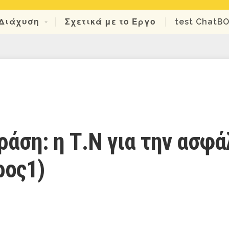
Διάχυση
Σχετικά με το Έργο
test ChatB
άση: η Τ.Ν για την ασφά
ρος1)