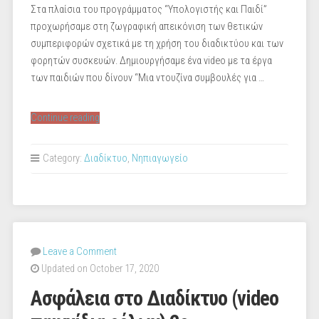
Στα πλαίσια του προγράμματος “Υπολογιστής και Παιδί”
προχωρήσαμε στη ζωγραφική απεικόνιση των θετικών
συμπεριφορών σχετικά με τη χρήση του διαδικτύου και των
φορητών συσκευών. Δημιουργήσαμε ένα video με τα έργα
των παιδιών που δίνουν “Μια ντουζίνα συμβουλές για …
“Ασφάλεια
Continue reading
στο
διαδίκτυο
Category:
Διαδίκτυο
,
Νηπιαγωγείο
(video
έργα
παιδιών)
2ο
Πειραματικό
Leave a Comment
Νηπιαγωγείο
Updated on October 17, 2020
ΑΠΘ”
Ασφάλεια στο Διαδίκτυο (video