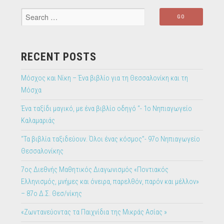
Πειραματικό
Νηπιαγωγείο
ΑΠΘ”
RECENT POSTS
Μόσχος και Νίκη – Ένα βιβλίο για τη Θεσσαλονίκη και τη
Μόσχα
Ένα ταξίδι μαγικό, με ένα βιβλίο οδηγό “- 1ο Νηπιαγωγείο
Καλαμαριάς
“Τα βιβλία ταξιδεύουν. Όλοι ένας κόσμος”- 97ο Νηπιαγωγείο
Θεσσαλονίκης
7ος Διεθνής Μαθητικός Διαγωνισμός «Ποντιακός
Ελληνισμός, μνήμες και όνειρα, παρελθόν, παρόν και μέλλον»
– 87ο Δ.Σ. Θεσ/νίκης
«Ζωντανεύοντας τα Παιχνίδια της Μικράς Ασίας »