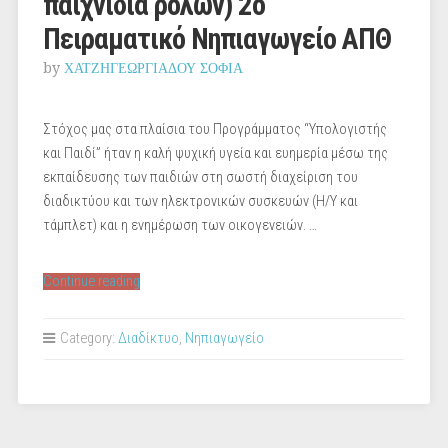
παιχνίδια ρόλων) 2ο
Πειραματικό Νηπιαγωγείο ΑΠΘ
by
ΧΑΤΖΗΓΕΩΡΓΙΑΔΟΥ ΣΟΦΙΑ
Στόχος μας στα πλαίσια του Προγράμματος “Υπολογιστής
και Παιδί” ήταν η καλή ψυχική υγεία και ευημερία μέσω της
εκπαίδευσης των παιδιών στη σωστή διαχείριση του
διαδικτύου και των ηλεκτρονικών συσκευών (Η/Υ και
τάμπλετ) και η ενημέρωση των οικογενειών. …
“Ασφάλεια
Continue reading
στο
Διαδίκτυο
Category:
Διαδίκτυο
,
Νηπιαγωγείο
(video
παιχνίδια
ρόλων)
2ο