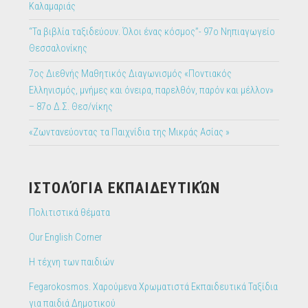
Καλαμαριάς
“Τα βιβλία ταξιδεύουν. Όλοι ένας κόσμος”- 97ο Νηπιαγωγείο
Θεσσαλονίκης
7ος Διεθνής Μαθητικός Διαγωνισμός «Ποντιακός
Ελληνισμός, μνήμες και όνειρα, παρελθόν, παρόν και μέλλον»
– 87ο Δ.Σ. Θεσ/νίκης
«Ζωντανεύοντας τα Παιχνίδια της Μικράς Ασίας »
IΣΤΟΛΌΓΙΑ ΕΚΠΑΙΔΕΥΤΙΚΏΝ
Πολιτιστικά θέματα
Our English Corner
Η τέχνη των παιδιών
Fegarokosmos. Χαρούμενα Χρωματιστά Εκπαιδευτικά Ταξίδια
για παιδιά Δημοτικού