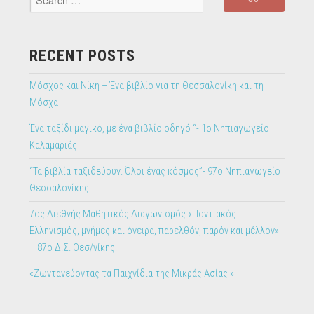
πετάει!”
RECENT POSTS
Μόσχος και Νίκη – Ένα βιβλίο για τη Θεσσαλονίκη και τη
Μόσχα
Ένα ταξίδι μαγικό, με ένα βιβλίο οδηγό “- 1ο Νηπιαγωγείο
Καλαμαριάς
“Τα βιβλία ταξιδεύουν. Όλοι ένας κόσμος”- 97ο Νηπιαγωγείο
Θεσσαλονίκης
7ος Διεθνής Μαθητικός Διαγωνισμός «Ποντιακός
Ελληνισμός, μνήμες και όνειρα, παρελθόν, παρόν και μέλλον»
– 87ο Δ.Σ. Θεσ/νίκης
«Ζωντανεύοντας τα Παιχνίδια της Μικράς Ασίας »