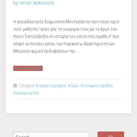
by
ΝΤΑΗ ΑΘΑΝΑΣΙΑ
Η εκπαιδευτικός Ευφροσύνη Μοντεσάντου προτείνει προς
τους μαθητές/τριες μας τη γνωριμία τους με το έργο του
Λουίς Σεπούλβεδα «Η ιστορία του γάτου που έμαθε σ’ ένα
γλάρο να πετάει» μέσω των παρακάτω δραστηριοτήτων.
Μπορούν αρχικά να διαβάσουν την …
“Η
Continue reading
ιστορία
του
Category:
Κινηματογράφος
,
Κόμικ- Κινούμενα σχέδια
,
γάτου,
Φιλαναγνωσία
που
έμαθε
σ’
ένα
γλάρο
να