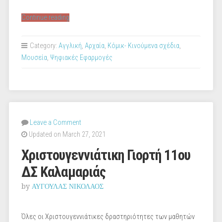
“3D
Continue reading
Virtual
ξενάγηση
Category:
Αγγλική
,
Αρχαία
,
Κόμικ- Κινούμενα σχέδια
,
στην
Μουσεία
,
Ψηφιακές Εφαρμογές
Ακρόπολη
–
Αποφοίτηση
ΣΤ
τάξης
Leave a Comment
2021
Updated on March 27, 2021
(Assasins
Creed
Χριστουγεννιάτικη Γιορτή 11ου
Discovery
ΔΣ Καλαμαριάς
Tour)”
by
ΑΥΓΟΥΛΑΣ ΝΙΚΟΛΑΟΣ
Όλες οι Χριστουγεννιάτικες δραστηριότητες των μαθητών