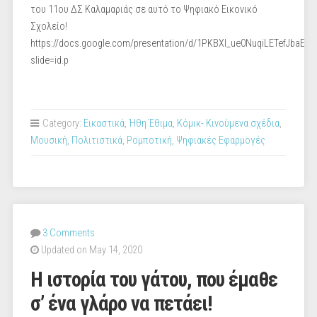
του 11ου ΔΣ Καλαμαριάς σε αυτό το Ψηφιακό Εικονικό
Σχολείο!
https://docs.google.com/presentation/d/1PKBXl_ue0NuqiLETefJbaEr
slide=id.p
Category:
Εικαστικά
,
Ήθη Έθιμα
,
Κόμικ- Κινούμενα σχέδια
,
Μουσική
,
Πολιτιστικά
,
Ρομποτική
,
Ψηφιακές Εφαρμογές
3 Comments
Updated on May 14, 2020
Η ιστορία του γάτου, που έμαθε
σ’ ένα γλάρο να πετάει!