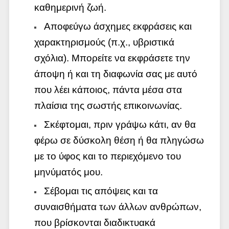
καθημερινή ζωή.
Αποφεύγω άσχημες εκφράσεις και
χαρακτηρισμούς (π.χ., υβριστικά
σχόλια). Μπορείτε να εκφράσετε την
άποψη ή και τη διαφωνία σας με αυτό
που λέει κάποιος, πάντα μέσα στα
πλαίσια της σωστής επικοινωνίας.
Σκέφτομαι, πριν γράψω κάτι, αν θα
φέρω σε δύσκολη θέση ή θα πληγώσω
με το ύφος και το περιεχόμενο του
μηνύματός μου.
Σέβομαι τις απόψεις και τα
συναισθήματα των άλλων ανθρώπων,
που βρίσκονται διαδικτυακά