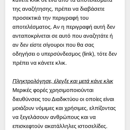
της αναζήτησης, πρέπει να διαβάσετε
προσεκτικά την περιγραφή του
αποτελέσματος. Αν η περιγραφή αυτή δεν
ανταποκρίνεται σε αυτό που αναζητάτε ή
αν δεν είστε σίγουροι που θα σας
οδηγήσει ο υπερσύνδεσμος (link), τότε δεν
πρέπει να κάνετε κλικ.
Πληκτρολόγησε, έλεγξε και μετά κάνε κλικ
Μερικές φορές χρησιμοποιούνται
διευθύνσεις του Διαδικτύου οι οποίες είναι
μοιάζουν νόμιμες και χρήσιμες, ελπίζοντας
να ξεγελάσουν ανθρώπους και να
επισκεφτούν ακατάλληλες ιστοσελίδες.