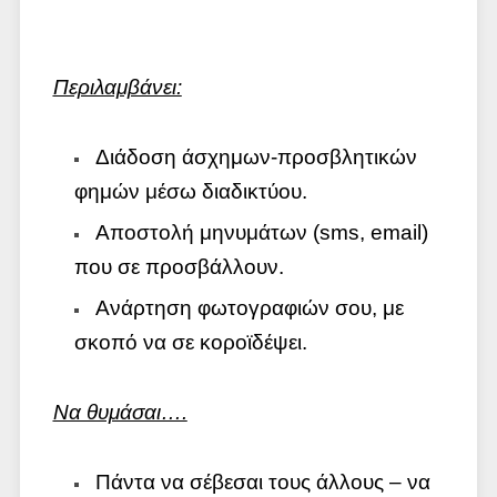
Περιλαμβάνει:
Διάδοση άσχημων-προσβλητικών
φημών μέσω διαδικτύου.
Αποστολή μηνυμάτων (sms, email)
που σε προσβάλλουν.
Ανάρτηση φωτογραφιών σου, με
σκοπό να σε κοροϊδέψει.
Να θυμάσαι….
Πάντα να σέβεσαι τους άλλους – να