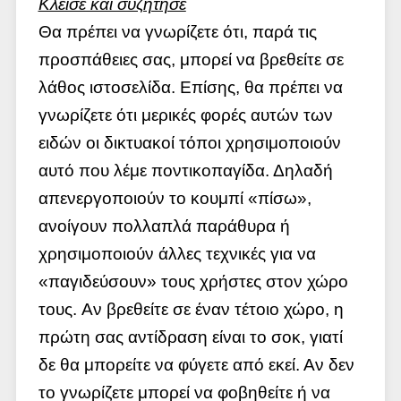
Κλείσε και συζήτησε
Θα πρέπει να γνωρίζετε ότι, παρά τις
προσπάθειες σας, μπορεί να βρεθείτε σε
λάθος ιστοσελίδα. Επίσης, θα πρέπει να
γνωρίζετε ότι μερικές φορές αυτών των
ειδών οι δικτυακοί τόποι χρησιμοποιούν
αυτό που λέμε ποντικοπαγίδα. Δηλαδή
απενεργοποιούν το κουμπί «πίσω»,
ανοίγουν πολλαπλά παράθυρα ή
χρησιμοποιούν άλλες τεχνικές για να
«παγιδεύσουν» τους χρήστες στον χώρο
τους. Αν βρεθείτε σε έναν τέτοιο χώρο, η
πρώτη σας αντίδραση είναι το σοκ, γιατί
δε θα μπορείτε να φύγετε από εκεί. Αν δεν
το γνωρίζετε μπορεί να φοβηθείτε ή να