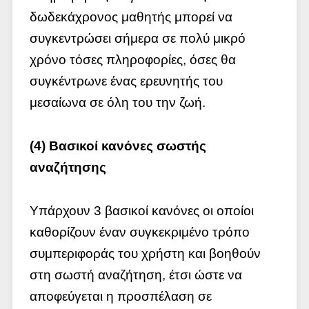
δωδεκάχρονος μαθητής μπορεί να
συγκεντρώσει σήμερα σε πολύ μικρό
χρόνο τόσες πληροφορίες, όσες θα
συγκέντρωνε ένας ερευνητής του
μεσαίωνα σε όλη του την ζωή.
(4) Βασικοί κανόνες σωστής
αναζήτησης
Υπάρχουν 3 βασικοί κανόνες οι οποίοι
καθορίζουν έναν συγκεκριμένο τρόπο
συμπεριφοράς του χρήστη και βοηθούν
στη σωστή αναζήτηση, έτσι ώστε να
αποφεύγεται η προσπέλαση σε