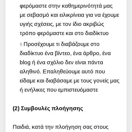
φερόμαστε στην καθημερινότητά μας
με σεβασμό και ειλικρίνεια για να έχουμε
υγιής σχέσεις, με τον ίδιο ακριβώς
τρόπο φερόμαστε και στο διαδίκτυο
Προσέχουμε τι διαβάζουμε στο
διαδίκτυο ένα βίντεο, ένα άρθρο, ένα
blog ή ένα σχόλιο δεν είναι πάντα
αληθινό. Επαληθεύουμε αυτό που
είδαμε και διαβάσαμε με τους γονείς μας
ή ενήλικες που εμπιστευόμαστε
(2) Συμβουλές πλοήγησης
Παιδιά, κατά την πλοήγηση σας στους