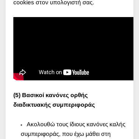
cookies στον υπολογιστή σας.
(5) Βασικοί κανόνες ορθής
διαδικτυακής συμπεριφοράς
Ακολουθώ τους ίδιους κανόνες καλής
συμπεριφοράς, που έχω μάθει στη