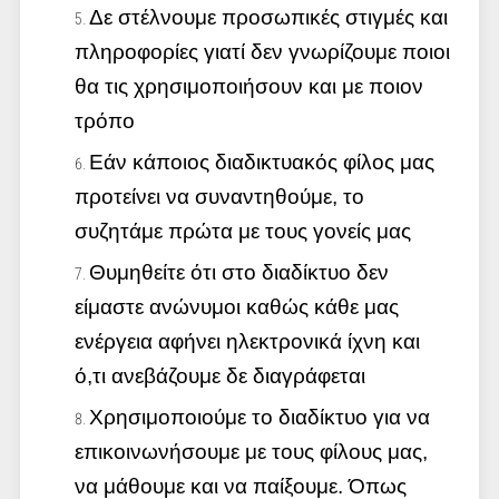
Δε στέλνουμε προσωπικές στιγμές και
πληροφορίες γιατί δεν γνωρίζουμε ποιοι
θα τις χρησιμοποιήσουν και με ποιον
τρόπο
Εάν κάποιος διαδικτυακός φίλος μας
προτείνει να συναντηθούμε, το
συζητάμε πρώτα με τους γονείς μας
Θυμηθείτε ότι στο διαδίκτυο δεν
είμαστε ανώνυμοι καθώς κάθε μας
ενέργεια αφήνει ηλεκτρονικά ίχνη και
ό,τι ανεβάζουμε δε διαγράφεται
Χρησιμοποιούμε το διαδίκτυο για να
επικοινωνήσουμε με τους φίλους μας,
να μάθουμε και να παίξουμε. Όπως