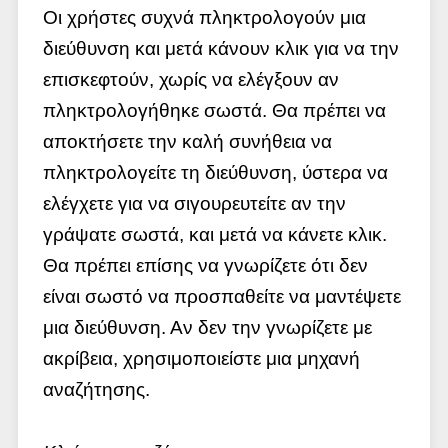
Οι χρήστες συχνά πληκτρολογούν μια
διεύθυνση και μετά κάνουν κλικ για να την
επισκεφτούν, χωρίς να ελέγξουν αν
πληκτρολογήθηκε σωστά. Θα πρέπει να
αποκτήσετε την καλή συνήθεια να
πληκτρολογείτε τη διεύθυνση, ύστερα να
ελέγχετε για να σιγουρευτείτε αν την
γράψατε σωστά, και μετά να κάνετε κλικ.
Θα πρέπει επίσης να γνωρίζετε ότι δεν
είναι σωστό να προσπαθείτε να μαντέψετε
μια διεύθυνση. Αν δεν την γνωρίζετε με
ακρίβεια, χρησιμοποιείστε μια μηχανή
αναζήτησης.