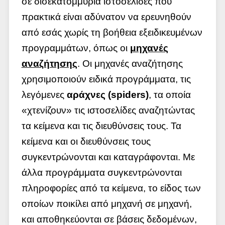
σε δισεκατομμύρια ιστοσελίδες που
πρακτικά είναι αδύνατον να ερευνηθούν
από εσάς χωρίς τη βοήθεια εξειδικευμένων
προγραμμάτων, όπως οι
μηχανές
αναζήτησης
. Οι μηχανές αναζήτησης
χρησιμοποιούν ειδικά προγράμματα, τις
λεγόμενες
αράχνες (spiders)
, τα οποία
«χτενίζουν» τις ιστοσελίδες αναζητώντας
τα κείμενα και τις διευθύνσεις τους. Τα
κείμενα και οι διευθύνσεις τους
συγκεντρώνονται και καταγράφονται. Με
άλλα προγράμματα συγκεντρώνονται
πληροφορίες από τα κείμενα, το είδος των
οποίων ποικίλει από μηχανή σε μηχανή,
και αποθηκεύονται σε βάσεις δεδομένων,