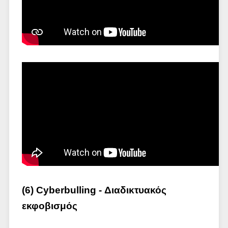
(6) Cyberbulling - Διαδικτυακός
εκφοβισμός