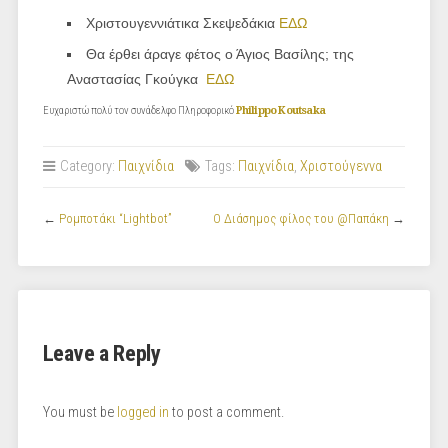
Χριστουγεννιάτικα Σκεψεδάκια
ΕΔΩ
Θα έρθει άραγε φέτος ο Άγιος Βασίλης; της
Αναστασίας Γκούγκα
ΕΔΩ
Ευχαριστώ πολύ τον συνάδελφο Πληροφορικό
Philippo Koutsaka
Category:
Παιχνίδια
Tags:
Παιχνίδια
,
Χριστούγεννα
←
Ρομποτάκι “Lightbot”
Ο Διάσημος φίλος του @Παπάκη
→
Leave a Reply
You must be
logged in
to post a comment.