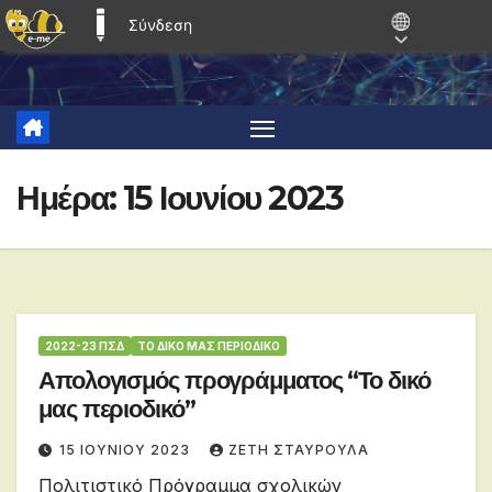
Σύνδεση
E-ME BLOGS
Μετάβαση
στο
περιεχόμενο
Ημέρα:
15 Ιουνίου 2023
2022-23 ΠΣΔ
ΤΟ ΔΙΚΟ ΜΑΣ ΠΕΡΙΟΔΙΚΌ
Απολογισμός προγράμματος “Το δικό
μας περιοδικό”
15 ΙΟΥΝΊΟΥ 2023
ΖΕΤΗ ΣΤΑΥΡΟΥΛΑ
Πολιτιστικό Πρόγραμμα σχολικών