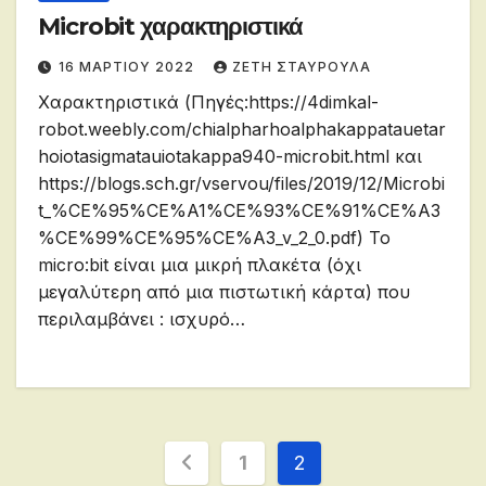
Microbit χαρακτηριστικά
16 ΜΑΡΤΊΟΥ 2022
ΖΕΤΗ ΣΤΑΥΡΟΥΛΑ
Χαρακτηριστικά (Πηγές:https://4dimkal-
robot.weebly.com/chialpharhoalphakappatauetar
hoiotasigmatauiotakappa940-microbit.html και
https://blogs.sch.gr/vservou/files/2019/12/Microbi
t_%CE%95%CE%A1%CE%93%CE%91%CE%A3
%CE%99%CE%95%CE%A3_v_2_0.pdf) Το
micro:bit είναι μια μικρή πλακέτα (όχι
μεγαλύτερη από μια πιστωτική κάρτα) που
περιλαμβάνει : ισχυρό…
Σελιδοποίηση
1
2