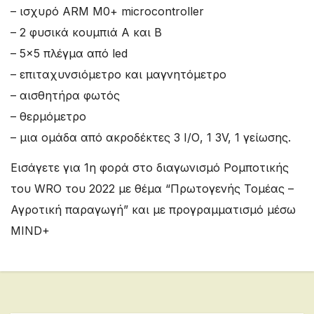
– ισχυρό ARM M0+ microcontroller
– 2 φυσικά κουμπιά A και B
– 5×5 πλέγμα από led
– επιταχυνσιόμετρο και μαγνητόμετρο
– αισθητήρα φωτός
– θερμόμετρο
– μια ομάδα από ακροδέκτες 3 Ι/Ο, 1 3V, 1 γείωσης.
Εισάγετε για 1η φορά στο διαγωνισμό Ρομποτικής
του WRO του 2022 με θέμα “Πρωτογενής Τομέας –
Αγροτική παραγωγή” και με προγραμματισμό μέσω
MIND+