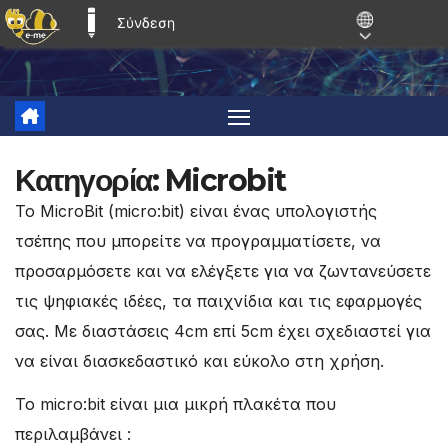
Σύνδεση
E-ME BLOGS
Μετάβαση
στο
περιεχόμενο
Κατηγορία:
Microbit
Το MicroBit (micro:bit) είναι ένας υπολογιστής
τσέπης που μπορείτε να προγραμματίσετε, να
προσαρμόσετε και να ελέγξετε για να ζωντανεύσετε
τις ψηφιακές ιδέες, τα παιχνίδια και τις εφαρμογές
σας. Με διαστάσεις 4cm επί 5cm έχει σχεδιαστεί για
να είναι διασκεδαστικό και εύκολο στη χρήση.
Το micro:bit είναι μια μικρή πλακέτα που
περιλαμβάνει :