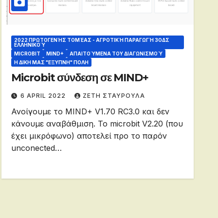
2022 ΠΡΩΤΟΓΕΝΉΣ ΤΟΜΈΑΣ - ΑΓΡΟΤΙΚΉ ΠΑΡΑΓΩΓΉ 3OΔΣ
ΕΛΛΗΝΙΚΟΎ
MICROBIT
MIND+
ΑΠΑΙΤΟΎΜΕΝΑ ΤΟΥ ΔΙΑΓΩΝΙΣΜΟΎ
Η ΔΙΚΗ ΜΑΣ "ΕΞΥΠΝΗ" ΠΟΛΗ
Microbit σύνδεση σε MIND+
6 APRIL 2022
ΖΕΤΗ ΣΤΑΥΡΟΥΛΑ
Ανοίγουμε το MIND+ V1.70 RC3.0 και δεν
κάνουμε αναβάθμιση. Το microbit V2.20 (που
έχει μικρόφωνο) αποτελεί προ το παρόν
unconected…